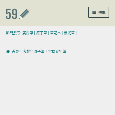
跳至導覽列
跳至主要內容
選單
(02)7729-4140
熱門搜尋:
廣告筆
|
原子筆
|
筆記本
|
螢光筆
|
sales@59pen.com
首頁
客製化原子筆
宣傳泰坦筆
聯絡我們