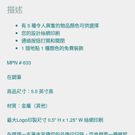
描述
有 5 種令人興奮的物品顏色可供選擇
您的設計絲網印刷
通過按鈕打開和關閉
1 個地點 1 種顏色的免費裝飾
MPN # 633
在鋼筆
商品尺寸：5.5 英寸高
材質：金屬（其他）
最大Logo印製尺寸 0.5" H x 1.25" W 絲網印刷
在選擇一支筆來宣傳您的品牌印記時，您會想要一種握起