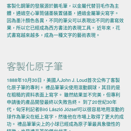
客製化鋼筆的發展源於鵝毛筆，以金屬代替羽毛作為主
體，通過空心筆筒儲墨裝置儲墨，通過金屬筆尖寫字。
因為墨汁顏色各異，不同的筆尖可以表現出不同的書寫效
果，所以它已經成為西方書法的表現工具。 近年來，花
式書寫越來越多，成為一種文字的藝術表現。
客製化原子筆
1888年10月30日，美國人John J. Loud首次公佈了客製
化原子筆的專利。 禮品筆筆尖使用滾動鋼球，其目的是
在粗糙的資料表面上寫字。 雖然結果並不完美，但專利
申請後的產品開發最終以失敗告終。 到了20世紀30年
代，匈牙利記者Bíró László József可以很容易地用滾動的
球作為筆尖在紙上寫字，然後他在市場上取得了更大的成
功。 禮品筆筆尖上的小球已經成為原子筆最具象徵性的