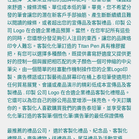
來舒適、線條流暢、單位成本低的筆。畢竟，您不希望分
發的筆會讓您的潛在新客戶手部抽筋、產生斷斷續續且難
以閱讀的線條，或者超出您的宣傳品及客製禮品 . 印製 公
司 Logo 在合適企業禮品預算。當然，在您牢記所有這些
的同時，您還想分發足夠引人注目的東西，讓您的品牌烙
印令人難忘。客製化化筆訂造的 Titan Pen 具有橡膠握
把，有您可以選擇多種顏色，既提供書寫舒適度又提供更
好的控制一個與握把相匹配的夾子顏色一個可伸縮的中尖
筆尖，由一個簡單的柱塞動作機制操作您的企業Logo印
製、廣告標語或訂製藝術品屏幕印在桶上泰坦筆使適用於
任何貿易展覽、會議或產品演示的精彩低成本宣傳品及客
製禮品 . 印製 公司 Logo 在合適企業禮品客製化禮贈品。
它還可以為您自己的辦公用品室增添一抹亮色。今天訂購
你的。客製化人喜歡購買我們的廣告泰坦筆，並享受客製
化化筆訂造的客製筆/個性化筆/廣告筆的最低保證價格
最推薦的禮品公司， 適於客製化禮品、紀念品、客製化
禮贈品、廣告禮物、送禮商品、 尾牙禮品及活動宣導