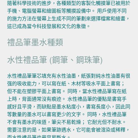
隨著科學技術的進步，各種類型的客製化觸摸筆已被用於
手機、電腦螢幕和繪圖板等觸摸設備中。 用戶使用不同
的施力方法在螢幕上生成不同的筆劃來選擇檔案和繪畫，
這已成為當今科技發展和文化的象徵。
禮品筆墨水種類
水性禮品筆 (鋼筆、鋼珠筆)
水性禮品筆筆芯填充有水性油墨，紙張對純水性油墨有很
强的吸收能力，可以寫在紙、木材等吸水平面上書寫；
但不能在塑膠平面上書寫。 同時，當水性禮品筆寫在紙
上時，背面通常沒有痕迹。 水性禮品筆的優點是書寫手
感好且平滑，而缺點是墨水粘度小，書寫長度小，因此同
等數量的墨水可以書寫更少的文字。 同時，水性禮品筆
不會有墨水的味道，筆尖不易乾燥； 它耐光但不耐水。
需要注意的是，如果筆跡遇水，它可能會被渲染或稀釋，
而水性禮品筆也最容易斷水。