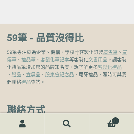
59筆 - 品質沒得比
59筆專注於為企業、機構、學校等客製化訂製
廣告筆
、
宣
傳筆
、
禮品筆
、
客製化筆記本
等客製化
文書用品
。讓客製
化禮品筆增加您的品牌知名度。想了解更多
客製化禮品
、
贈品
、
宣導品
、
股東會紀念品
、尾牙禮品，隨時可與我
們聯絡
禮品
查詢。
聯絡方式
0
客服熱線
搜尋關鍵字:
搜
(02)7729-4140
尋