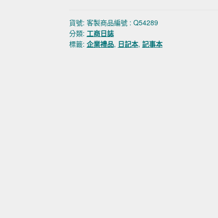
貨號:
客製商品編號 : Q54289
分類:
工商日誌
標籤:
企業禮品
,
日記本
,
記事本