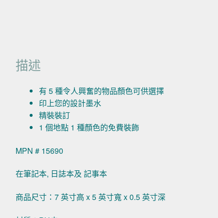
描述
有 5 種令人興奮的物品顏色可供選擇
印上您的設計墨水
精裝裝訂
1 個地點 1 種顏色的免費裝飾
MPN # 15690
在筆記本, 日誌本及 記事本
商品尺寸：7 英寸高 x 5 英寸寬 x 0.5 英寸深