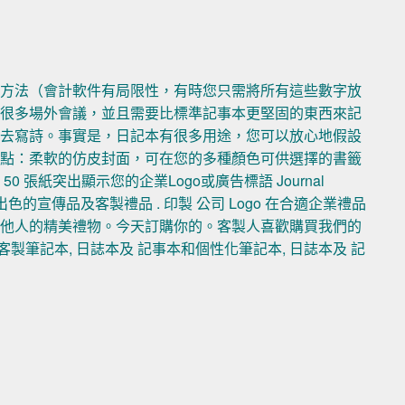
的方法（會計軟件有局限性，有時您只需將所有這些數字放
了很多場外會議，並且需要比標準記事本更堅固的東西來記
面去寫詩。事實是，日記本有很多用途，您可以放心地假設
特點：柔軟的仿皮封面，可在您的多種顏色可供選擇的書籤
張紙突出顯示您的企業Logo或廣告標語 Journal
色的宣傳品及客製禮品 . 印製 公司 Logo 在合適企業禮品
其他人的精美禮物。今天訂購你的。客製人喜歡購買我們的
製筆記本, 日誌本及 記事本和個性化筆記本, 日誌本及 記