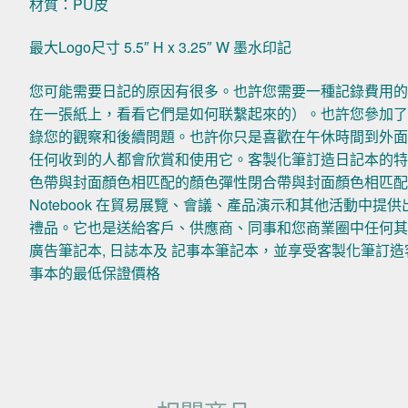
材質：PU皮
最大Logo尺寸 5.5″ H x 3.25″ W 墨水印記
您可能需要日記的原因有很多。也許您需要一種記錄費用
在一張紙上，看看它們是如何联繫起來的）。也許您參加
錄您的觀察和後續問題。也許你只是喜歡在午休時間到外
任何收到的人都會欣賞和使用它。客製化筆訂造日記本的
色帶與封面顏色相匹配的顏色彈性閉合帶與封面顏色相匹配 50 
Notebook 在貿易展覽、會議、產品演示和其他活動中提供出
禮品。它也是送給客戶、供應商、同事和您商業圈中任何
廣告筆記本, 日誌本及 記事本筆記本，並享受客製化筆訂造客
事本的最低保證價格