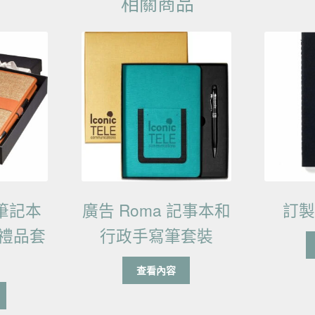
相關商品
a 筆記本
廣告 Roma 記事本和
訂
禮品套
行政手寫筆套裝
查看內容