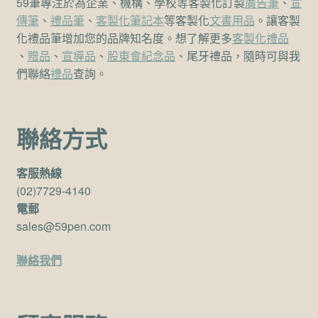
59筆專注於為企業、機構、學校等客製化訂製
廣告筆
、
宣
傳筆
、
禮品筆
、
客製化筆記本
等客製化
文書用品
。讓客製
化禮品筆增加您的品牌知名度。想了解更多
客製化禮品
、
贈品
、
宣導品
、
股東會紀念品
、尾牙禮品，隨時可與我
們聯絡
禮品
查詢。
聯絡方式
客服熱線
(02)7729-4140
電郵
sales@59pen.com
聯絡我們