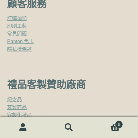
顧客服務
訂購須知
印刷工藝
常見問題
Panton 色卡
隱私權條款
禮品客製贊助廠商
紀念品
客製商品
客製化禮品
禮品
0
Corporate Gifts Singapore
搜尋關鍵字:
搜
Promotional Products
尋