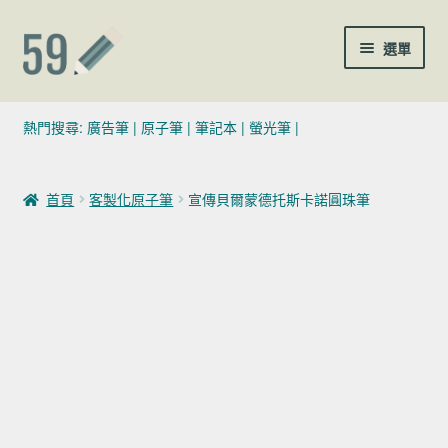
跳至導覽列
跳至主要內容
選單
(02)7729-4140
熱門搜尋:
廣告筆
|
原子筆
|
筆記本
|
螢光筆
|
sales@59pen.com
首頁
客製化原子筆
宣傳貝爾蒙德托斯卡諾圓珠筆
聯絡我們