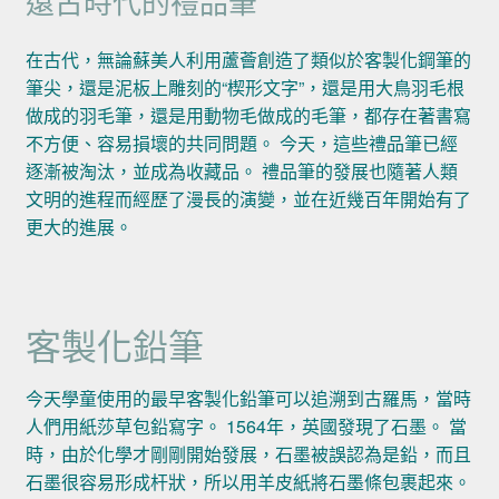
遠古時代的禮品筆
在古代，無論蘇美人利用蘆薈創造了類似於客製化鋼筆的
筆尖，還是泥板上雕刻的“楔形文字”，還是用大鳥羽毛根
做成的羽毛筆，還是用動物毛做成的毛筆，都存在著書寫
不方便、容易損壞的共同問題。 今天，這些禮品筆已經
逐漸被淘汰，並成為收藏品。 禮品筆的發展也隨著人類
文明的進程而經歷了漫長的演變，並在近幾百年開始有了
更大的進展。
客製化鉛筆
今天學童使用的最早客製化鉛筆可以追溯到古羅馬，當時
人們用紙莎草包鉛寫字。 1564年，英國發現了石墨。 當
時，由於化學才剛剛開始發展，石墨被誤認為是鉛，而且
石墨很容易形成杆狀，所以用羊皮紙將石墨條包裹起來。