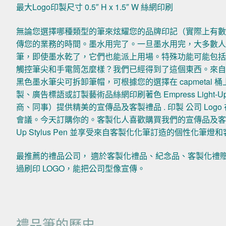
最大Logo印製尺寸 0.5″ H x 1.5″ W 絲網印刷
無論您選擇哪種類型的筆來炫耀您的品牌印記（實際上有
傳您的業務的時間。墨水用完了。一旦墨水用完，大多數
筆，即使墨水乾了，它們也能派上用場。特殊功能可能包
觸控筆尖和手電筒怎麼樣？我們已經得到了這個東西。來自客製化化筆訂造
黑色墨水筆尖可拆卸筆帽，可根據您的選擇在 capmetal
製、廣告標語或訂製藝術品絲網印刷著色 Empress Light-
商、同事）提供精美的宣傳品及客製禮品 . 印製 公司 Lo
會議。今天訂購你的。客製化人喜歡購買我們的宣傳品及客製禮品 . 印
Up Stylus Pen 並享受來自客製化化筆訂造的個性化
最推薦的禮品公司， 適於客製化禮品、紀念品、客製化禮
過刷印 LOGO，能把公司型像宣傳。
禮品筆的歷史