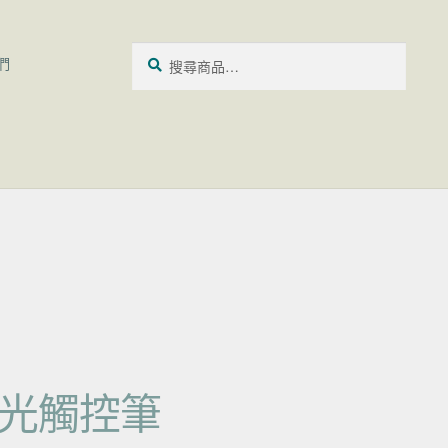
搜尋關鍵字:
搜
們
尋
 發光觸控筆