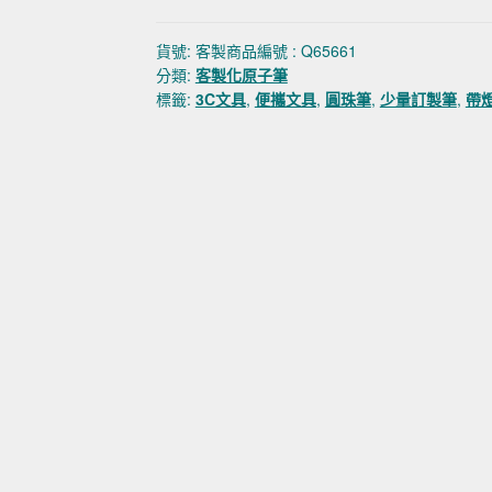
貨號:
客製商品編號 : Q65661
分類:
客製化原子筆
標籤:
3C文具
,
便攜文具
,
圓珠筆
,
少量訂製筆
,
帶