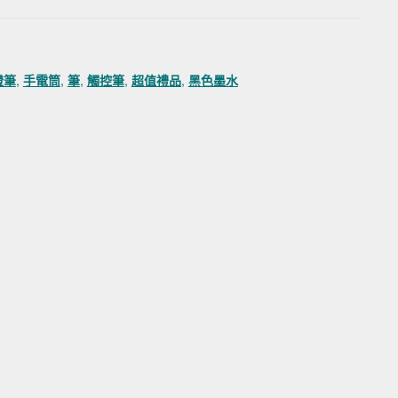
燈筆
,
手電筒
,
筆
,
觸控筆
,
超值禮品
,
黑色墨水