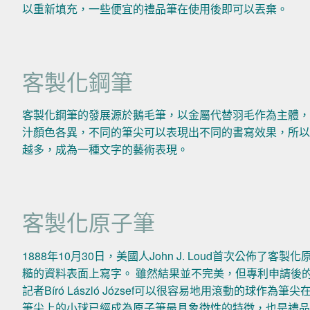
以重新填充，一些便宜的禮品筆在使用後即可以丟棄。
客製化鋼筆
客製化鋼筆的發展源於鵝毛筆，以金屬代替羽毛作為主體，
汁顏色各異，不同的筆尖可以表現出不同的書寫效果，所以
越多，成為一種文字的藝術表現。
客製化原子筆
1888年10月30日，美國人John J. Loud首次公佈
糙的資料表面上寫字。 雖然結果並不完美，但專利申請後的
記者Bíró László József可以很容易地用滾動的球
筆尖上的小球已經成為原子筆最具象徵性的特徵，也是禮