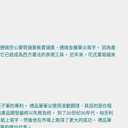
通過空心筆筒儲墨裝置儲墨，通過金屬筆尖寫字。 因為墨
它已經成為西方書法的表現工具。 近年來，花式書寫越來
了客製化原子筆的專利。 禮品筆筆尖使用滾動鋼球，其目的是在粗
產品開發最終以失敗告終。 到了20世紀30年代，匈牙利
作為筆尖在紙上寫字，然後他在市場上取得了更大的成功。 禮品筆
品筆的傑出代表。