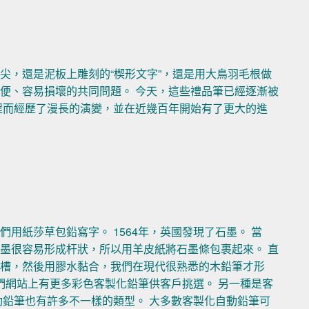
尖，還是泥板上雕刻的“楔形文字”，還是用大鳥羽毛根做
便、容易損壞的共同問題。 今天，這些禮品筆已經逐漸被
程而經歷了漫長的演變，並在近幾百年開始有了更大的進
用紙莎草包鉛寫字。 1564年，英國發現了石墨。 當
墨很容易形成杆狀，所以用羊皮紙將石墨條包裹起來。 直
凹槽，然後用膠水黏合，我們在現代很熟悉的木鉛筆才形
們網站上有更多彩色客製化鉛筆供客戶挑選。 另一種是客
動鉛筆也有許多不一樣的類型。 大多數客製化自動鉛筆可