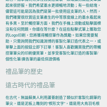
起來很舒服。我們希望墨水更順暢地流動；有一些結塊，
儘管這可能是因為我們是第一批使用這支筆的人。然而，
我們確實很欣賞這支筆產生的中等厚度線上的墨水看起來
有多黑。至於觸控筆方面，我們在手機上滑動或點擊圖標
沒有任何問題。你還在等什麼？在這些點擊式筆上獲取您
的Logo印刷，您將獲得觸控筆作為獎勵。如果您需要幫
助，只需詢問我們知識淵博的客製化筆訂造代表之一，或
單擊上面的按鈕立即下訂單！客製人喜歡購買我們的帶觸
控筆筆尖的印刷優質筆，並享受客製化筆訂造的客製筆/
個性化筆/廣告筆的最低保證價格
禮品筆的歷史
遠古時代的禮品筆
在古代，無論蘇美人利用蘆薈創造了類似於客製化鋼筆的
筆尖，還是泥板上雕刻的“楔形文字”，還是用大鳥羽毛根