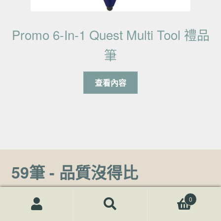
Promo 6-In-1 Quest Multi Tool 禮品
筆
查看內容
59筆 - 品質沒得比
59筆專注於為企業、機構、學校等客製化訂製
廣告筆
、
宣
0
傳筆
、
禮品筆
、
客製化筆記本
等客製化
文書用品
。讓客製
搜尋關鍵字:
搜
尋