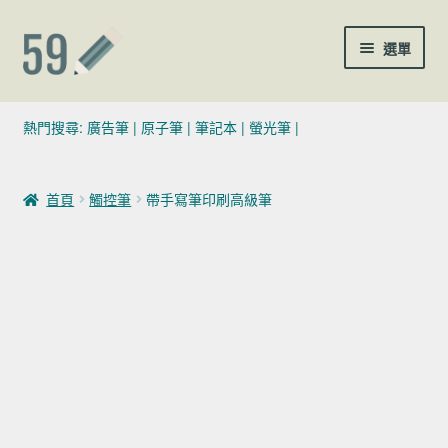
跳至導覽列
跳至主要內容
選單
(02)7729-4140
熱門搜尋:
廣告筆
|
原子筆
|
筆記本
|
螢光筆
|
sales@59pen.com
首頁
觸控筆
帶手寫筆印刷高級筆
聯絡我們