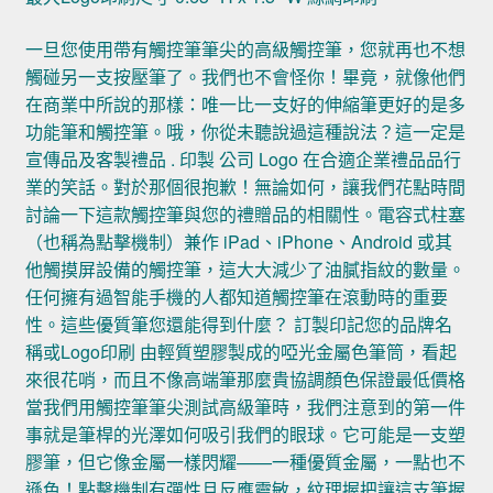
一旦您使用帶有觸控筆筆尖的高級觸控筆，您就再也不想
觸碰另一支按壓筆了。我們也不會怪你！畢竟，就像他們
在商業中所說的那樣：唯一比一支好的伸縮筆更好的是多
功能筆和觸控筆。哦，你從未聽說過這種說法？這一定是
宣傳品及客製禮品 . 印製 公司 Logo 在合適企業禮品品行
業的笑話。對於那個很抱歉！無論如何，讓我們花點時間
討論一下這款觸控筆與您的禮贈品的相關性。電容式柱塞
（也稱為點擊機制）兼作 iPad、iPhone、Android 或其
他觸摸屏設備的觸控筆，這大大減少了油膩指紋的數量。
任何擁有過智能手機的人都知道觸控筆在滾動時的重要
性。這些優質筆您還能得到什麼？ 訂製印記您的品牌名
稱或Logo印刷 由輕質塑膠製成的啞光金屬色筆筒，看起
來很花哨，而且不像高端筆那麼貴協調顏色保證最低價格
當我們用觸控筆筆尖測試高級筆時，我們注意到的第一件
事就是筆桿的光澤如何吸引我們的眼球。它可能是一支塑
膠筆，但它像金屬一樣閃耀——一種優質金屬，一點也不
遜色！點擊機制有彈性且反應靈敏，紋理握把讓這支筆握