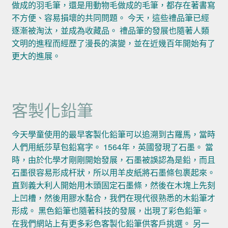
做成的羽毛筆，還是用動物毛做成的毛筆，都存在著書寫
不方便、容易損壞的共同問題。 今天，這些禮品筆已經
逐漸被淘汰，並成為收藏品。 禮品筆的發展也隨著人類
文明的進程而經歷了漫長的演變，並在近幾百年開始有了
更大的進展。
客製化鉛筆
今天學童使用的最早客製化鉛筆可以追溯到古羅馬，當時
人們用紙莎草包鉛寫字。 1564年，英國發現了石墨。 當
時，由於化學才剛剛開始發展，石墨被誤認為是鉛，而且
石墨很容易形成杆狀，所以用羊皮紙將石墨條包裹起來。
直到義大利人開始用木頭固定石墨條，然後在木塊上先刻
上凹槽，然後用膠水黏合，我們在現代很熟悉的木鉛筆才
形成。 黑色鉛筆也隨著科技的發展，出現了彩色鉛筆。
在我們網站上有更多彩色客製化鉛筆供客戶挑選。 另一