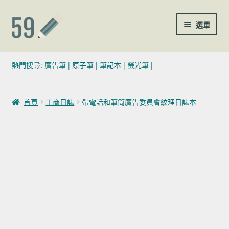
跳至導覽列
跳至主要內容
選單
(02)7729-4140
熱門搜尋:
廣告筆
|
原子筆
|
筆記本
|
螢光筆
|
sales@59pen.com
首頁
工商日誌
帶電話和筆筒廣告委員會紋理日誌本
聯絡我們