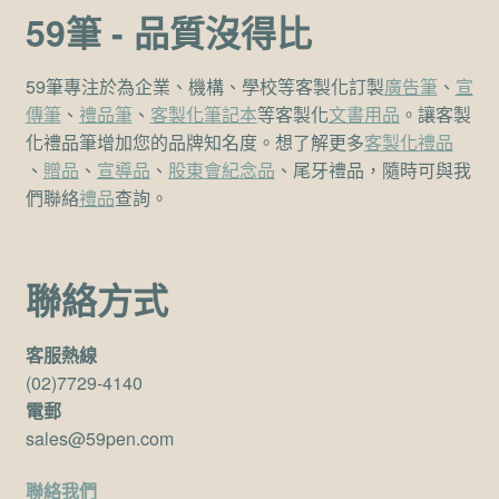
59筆 - 品質沒得比
59筆專注於為企業、機構、學校等客製化訂製
廣告筆
、
宣
傳筆
、
禮品筆
、
客製化筆記本
等客製化
文書用品
。讓客製
化禮品筆增加您的品牌知名度。想了解更多
客製化禮品
、
贈品
、
宣導品
、
股東會紀念品
、尾牙禮品，隨時可與我
們聯絡
禮品
查詢。
聯絡方式
客服熱線
(02)7729-4140
電郵
sales@59pen.com
聯絡我們