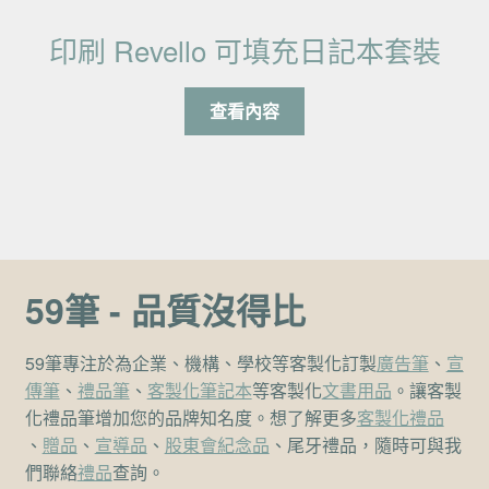
印刷 Revello 可填充日記本套裝
查看內容
59筆 - 品質沒得比
59筆專注於為企業、機構、學校等客製化訂製
廣告筆
、
宣
傳筆
、
禮品筆
、
客製化筆記本
等客製化
文書用品
。讓客製
化禮品筆增加您的品牌知名度。想了解更多
客製化禮品
、
贈品
、
宣導品
、
股東會紀念品
、尾牙禮品，隨時可與我
們聯絡
禮品
查詢。