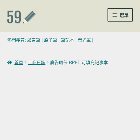
跳至導覽列
跳至主要內容
選單
(02)7729-4140
熱門搜尋:
廣告筆
|
原子筆
|
筆記本
|
螢光筆
|
sales@59pen.com
首頁
工商日誌
廣告環保 RPET 可填充記事本
聯絡我們