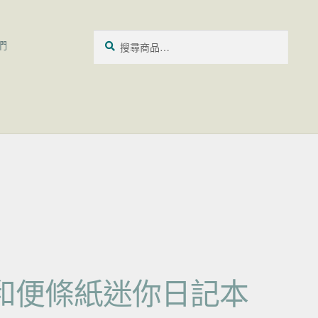
搜尋關鍵字:
搜
們
尋
和便條紙迷你日記本