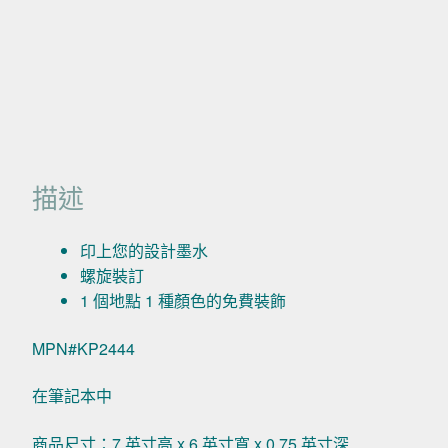
描述
印上您的設計墨水
螺旋裝訂
1 個地點 1 種顏色的免費裝飾
MPN#KP2444
在筆記本中
商品尺寸：7 英寸高 x 6 英寸寬 x 0.75 英寸深