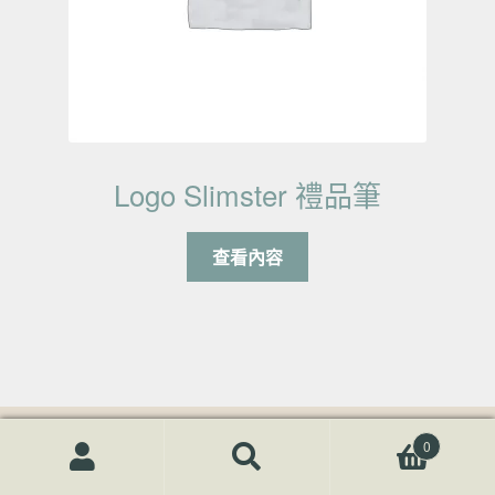
Logo Slimster 禮品筆
查看內容
59筆 - 品質沒得比
0
搜尋關鍵字:
搜
尋