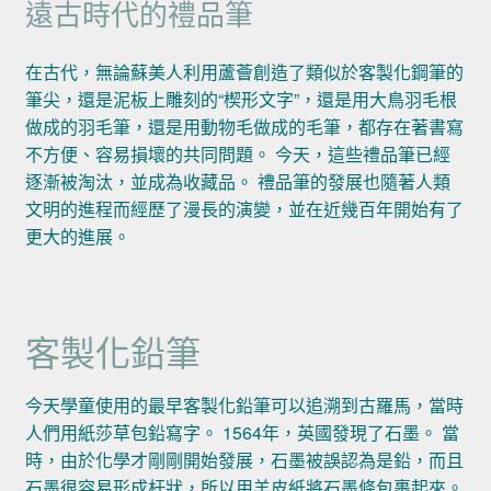
遠古時代的禮品筆
在古代，無論蘇美人利用蘆薈創造了類似於客製化鋼筆的
筆尖，還是泥板上雕刻的“楔形文字”，還是用大鳥羽毛根
做成的羽毛筆，還是用動物毛做成的毛筆，都存在著書寫
不方便、容易損壞的共同問題。 今天，這些禮品筆已經
逐漸被淘汰，並成為收藏品。 禮品筆的發展也隨著人類
文明的進程而經歷了漫長的演變，並在近幾百年開始有了
更大的進展。
客製化鉛筆
今天學童使用的最早客製化鉛筆可以追溯到古羅馬，當時
人們用紙莎草包鉛寫字。 1564年，英國發現了石墨。 當
時，由於化學才剛剛開始發展，石墨被誤認為是鉛，而且
石墨很容易形成杆狀，所以用羊皮紙將石墨條包裹起來。