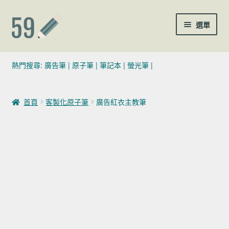
跳至導覽列
跳至主要內容
選單
(02)7729-4140
熱門搜尋:
廣告筆
|
原子筆
|
筆記本
|
螢光筆
|
sales@59pen.com
首頁
客製化原子筆
廣告紅衣主教筆
聯絡我們