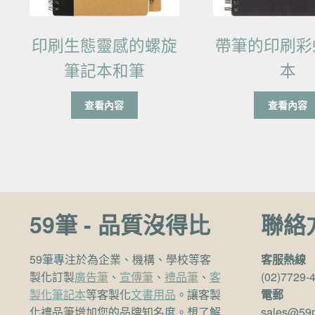
印刷生態靈感的螺旋
帶筆的印刷彩
筆記本和筆
本
查看內容
查看內容
59筆 - 品質沒得比
聯絡
59筆專注於為企業、機構、學校等客
客服熱線
製化訂製
廣告筆
、
宣傳筆
、
禮品筆
、
客
(02)7729-
製化筆記本
等客製化
文書用品
。讓客製
電郵
化禮品筆增加您的品牌知名度。想了解
sales@59