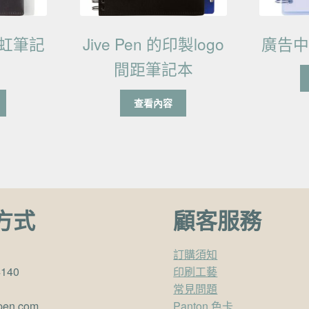
虹筆記
Jive Pen 的印製logo
廣告
間距筆記本
查看內容
方式
顧客服務
訂購須知
4140
印刷工藝
常見問題
pen.com
Panton 色卡