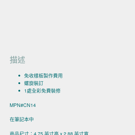
描述
免收樣板製作費用
螺旋裝訂
1處全彩免費裝修
MPN#CN14
在筆記本中
商品尺寸：4.75 英寸高 x 2.88 英寸寬