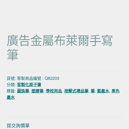
廣告金屬布萊爾手寫
筆
貨號:
客製商品編號 : Q82203
分類:
客製化原子筆
標籤:
圓珠筆
,
塑膠筆
,
學校用品
,
按壓式禮品筆
,
筆
,
藍墨水
,
黑色
墨水
提交詢價單