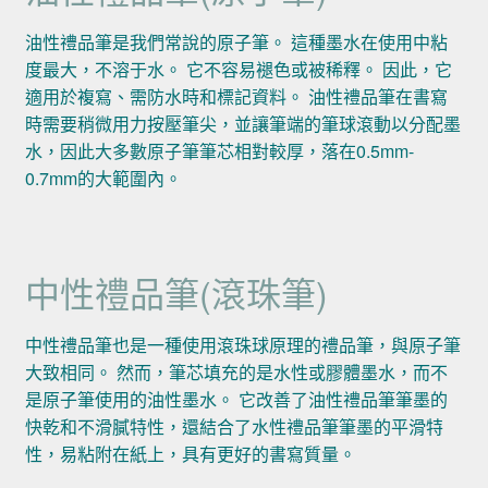
油性禮品筆是我們常說的原子筆。 這種墨水在使用中粘
度最大，不溶于水。 它不容易褪色或被稀釋。 因此，它
適用於複寫、需防水時和標記資料。 油性禮品筆在書寫
時需要稍微用力按壓筆尖，並讓筆端的筆球滾動以分配墨
水，因此大多數原子筆筆芯相對較厚，落在0.5mm-
0.7mm的大範圍內。
中性禮品筆(滾珠筆)
中性禮品筆也是一種使用滾珠球原理的禮品筆，與原子筆
大致相同。 然而，筆芯填充的是水性或膠體墨水，而不
是原子筆使用的油性墨水。 它改善了油性禮品筆筆墨的
快乾和不滑膩特性，還結合了水性禮品筆筆墨的平滑特
性，易粘附在紙上，具有更好的書寫質量。