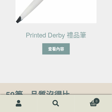
Printed Derby 禮品筆
查看內容
59筆 - 品質沒得比
0
搜尋關鍵字:
搜
59筆專注於為企業、機構、學校等客製化訂製
廣告筆
、
宣
尋