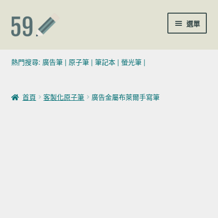
跳至導覽列
跳至主要內容
選單
(02)7729-4140
熱門搜尋:
廣告筆
|
原子筆
|
筆記本
|
螢光筆
|
sales@59pen.com
首頁
客製化原子筆
廣告金屬布萊爾手寫筆
聯絡我們