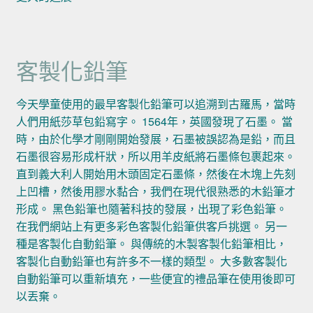
客製化鉛筆
今天學童使用的最早客製化鉛筆可以追溯到古羅馬，當時
人們用紙莎草包鉛寫字。 1564年，英國發現了石墨。 當
時，由於化學才剛剛開始發展，石墨被誤認為是鉛，而且
石墨很容易形成杆狀，所以用羊皮紙將石墨條包裹起來。
直到義大利人開始用木頭固定石墨條，然後在木塊上先刻
上凹槽，然後用膠水黏合，我們在現代很熟悉的木鉛筆才
形成。 黑色鉛筆也隨著科技的發展，出現了彩色鉛筆。
在我們網站上有更多彩色客製化鉛筆供客戶挑選。 另一
種是客製化自動鉛筆。 與傳統的木製客製化鉛筆相比，
客製化自動鉛筆也有許多不一樣的類型。 大多數客製化
自動鉛筆可以重新填充，一些便宜的禮品筆在使用後即可
以丟棄。