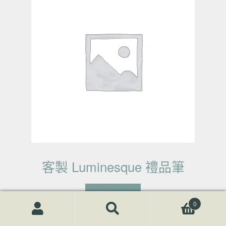
客製 Luminesque 禮品筆
查看內容
0
搜尋關鍵字:
搜
尋