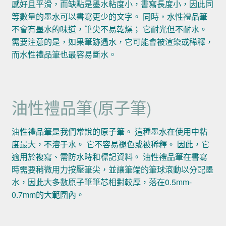
感好且平滑，而缺點是墨水粘度小，書寫長度小，因此同
等數量的墨水可以書寫更少的文字。 同時，水性禮品筆
不會有墨水的味道，筆尖不易乾燥； 它耐光但不耐水。
需要注意的是，如果筆跡遇水，它可能會被渲染或稀釋，
而水性禮品筆也最容易斷水。
油性禮品筆(原子筆)
油性禮品筆是我們常說的原子筆。 這種墨水在使用中粘
度最大，不溶于水。 它不容易褪色或被稀釋。 因此，它
適用於複寫、需防水時和標記資料。 油性禮品筆在書寫
時需要稍微用力按壓筆尖，並讓筆端的筆球滾動以分配墨
水，因此大多數原子筆筆芯相對較厚，落在0.5mm-
0.7mm的大範圍內。