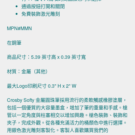
通過按鈕打開和關閉
免費裝飾激光雕刻
MPN#MMN
在鋼筆
商品尺寸：5.39 英寸高 x 0.39 英寸寬
材質：金屬（其他）
最大Logo印刷尺寸 0.3" H x 2" W
Crosby Softy 金屬圓珠筆採用流行的柔軟觸感橡膠塗層，
包括一個優質的大容量墨盒，增加了筆的重量和手感。槍
管以一定角度與柱塞相交以增加興趣。槍色裝飾、裝飾和
夾子，完成外觀。從各種充滿活力的桶顏色中進行選擇。
用銀色激光雕刻客製化。客製人喜歡購買我們的