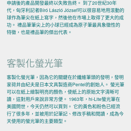
申請後的產品開發最終以失敗告終。 到了20世紀30年
代，匈牙利記者Bíró László József可以很容易地用滾動的
球作為筆尖在紙上寫字，然後他在市場上取得了更大的成
功。 禮品筆筆尖上的小球已經成為原子筆最具象徵性的
特徵，也是禮品筆的傑出代表。
客製化螢光筆
客製化螢光筆，因為它的關鍵在於纖維筆頭的發明，發明
家荷井由紀夫是日本文具製造商Pentel的創始人。 螢光筆
可以在紙上繪製明亮的顏色，使紙上的原始文字清晰可
讀，這對用戶來說非常方便。 1963年，hi-Lite螢光筆在
美國問世，今天仍然可以買到。 它的黃色和粉色已經流
行了很多年，並被用於記筆記、修改手稿和閱讀，成為今
天使用的螢光筆的主要類型。