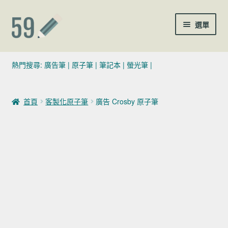
跳至導覽列
跳至主要內容
選單
(02)7729-4140
熱門搜尋:
廣告筆
|
原子筆
|
筆記本
|
螢光筆
|
sales@59pen.com
首頁
客製化原子筆
廣告 Crosby 原子筆
聯絡我們