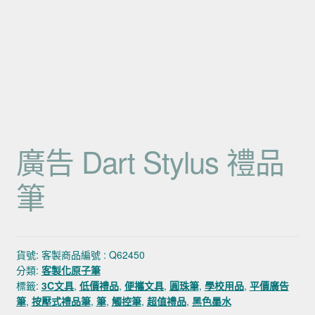
廣告 Dart Stylus 禮品
筆
貨號:
客製商品編號 : Q62450
分類:
客製化原子筆
標籤:
3C文具
,
低價禮品
,
便攜文具
,
圓珠筆
,
學校用品
,
平價廣告
筆
,
按壓式禮品筆
,
筆
,
觸控筆
,
超值禮品
,
黑色墨水