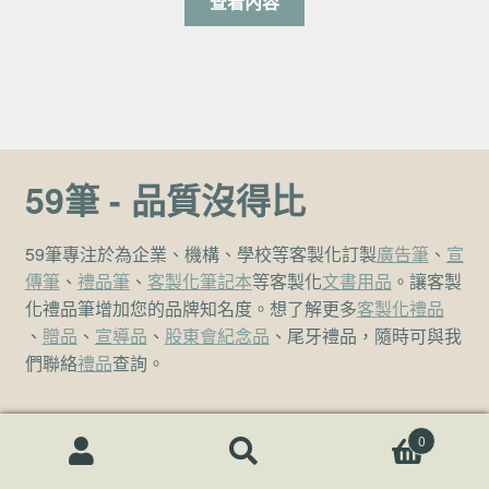
查看內容
59筆 - 品質沒得比
59筆專注於為企業、機構、學校等客製化訂製
廣告筆
、
宣
傳筆
、
禮品筆
、
客製化筆記本
等客製化
文書用品
。讓客製
化禮品筆增加您的品牌知名度。想了解更多
客製化禮品
、
贈品
、
宣導品
、
股東會紀念品
、尾牙禮品，隨時可與我
們聯絡
禮品
查詢。
0
聯絡方式
搜尋關鍵字:
搜
尋