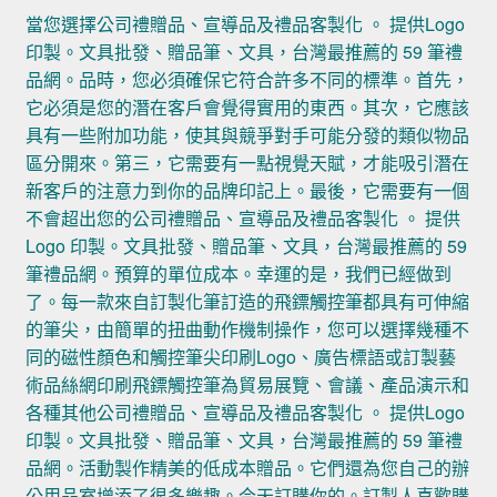
當您選擇公司禮贈品、宣導品及禮品客製化 。 提供Logo
印製。文具批發、贈品筆、文具，台灣最推薦的 59 筆禮
品網。品時，您必須確保它符合許多不同的標準。首先，
它必須是您的潛在客戶會覺得實用的東西。其次，它應該
具有一些附加功能，使其與競爭對手可能分發的類似物品
區分開來。第三，它需要有一點視覺天賦，才能吸引潛在
新客戶的注意力到你的品牌印記上。最後，它需要有一個
不會超出您的公司禮贈品、宣導品及禮品客製化 。 提供
Logo 印製。文具批發、贈品筆、文具，台灣最推薦的 59
筆禮品網。預算的單位成本。幸運的是，我們已經做到
了。每一款來自訂製化筆訂造的飛鏢觸控筆都具有可伸縮
的筆尖，由簡單的扭曲動作機制操作，您可以選擇幾種不
同的磁性顏色和觸控筆尖印刷Logo、廣告標語或訂製藝
術品絲網印刷飛鏢觸控筆為貿易展覽、會議、產品演示和
各種其他公司禮贈品、宣導品及禮品客製化 。 提供Logo
印製。文具批發、贈品筆、文具，台灣最推薦的 59 筆禮
品網。活動製作精美的低成本贈品。它們還為您自己的辦
公用品室增添了很多樂趣。今天訂購你的。訂製人喜歡購