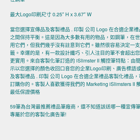
最大Logo印刷尺寸 0.25″ H x 3.67″ W
當您選擇宣傳品及客製禮品 . 印製 公司 Logo 在合適
之間保持平衡。這是因為大多數有用的物品，如鋼筆，在
用它們，但我們幾乎沒有註意到它們。雖然很容易決定一
籤。幸運的是，有一款設計纖巧、引人注目的筆不會超出
更實用。來自客製化筆訂造的 iSlimster II 觸控筆
示以您選擇的顏色收回口音您的企業Logo印刷、廣告標語或全彩訂
及客製禮品 . 印製 公司 Logo 在合適企業禮品客製化
訂購你的。客製人喜歡獲得我們的 Marketing iSlimste
最低保證價格
59筆為台灣最推薦禮品筆廠商，還不知道該送哪一種宣傳
專屬於您的客製化廣告筆!