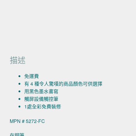
描述
免運費
有 4 種令人驚嘆的商品顏色可供選擇
用黑色墨水書寫
觸屏設備觸控筆
1處全彩免費裝修
MPN # 5272-FC
在鋼筆