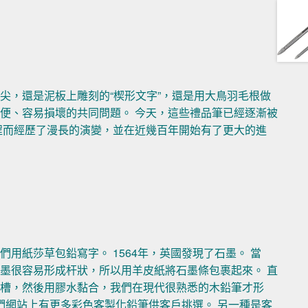
尖，還是泥板上雕刻的“楔形文字”，還是用大鳥羽毛根做
便、容易損壞的共同問題。 今天，這些禮品筆已經逐漸被
程而經歷了漫長的演變，並在近幾百年開始有了更大的進
用紙莎草包鉛寫字。 1564年，英國發現了石墨。 當
墨很容易形成杆狀，所以用羊皮紙將石墨條包裹起來。 直
凹槽，然後用膠水黏合，我們在現代很熟悉的木鉛筆才形
們網站上有更多彩色客製化鉛筆供客戶挑選。 另一種是客