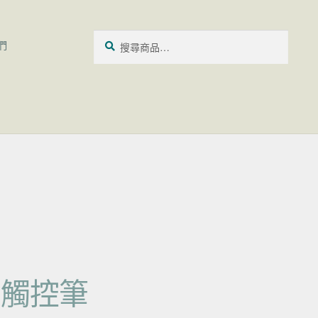
搜尋關鍵字:
搜
們
尋
II 觸控筆