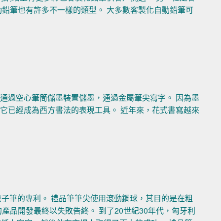
動鉛筆也有許多不一樣的類型。 大多數客製化自動鉛筆可
通過空心筆筒儲墨裝置儲墨，通過金屬筆尖寫字。 因為墨
它已經成為西方書法的表現工具。 近年來，花式書寫越來
了客製化原子筆的專利。 禮品筆筆尖使用滾動鋼球，其目的是在粗
產品開發最終以失敗告終。 到了20世紀30年代，匈牙利