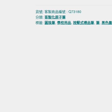
貨號:
客製商品編號 : Q73180
分類:
客製化原子筆
標籤:
圓珠筆
,
學校用品
,
按壓式禮品筆
,
筆
,
黑色墨