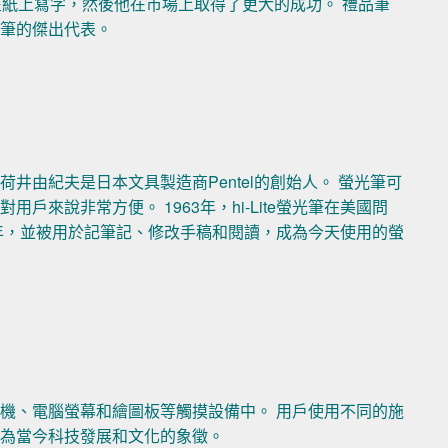
作為筆尖在紙上寫字，然後他在市場上取得了更大的成功。 禮品筆
品筆的傑出代表。
井由紀夫是日本文具製造商Pentel的創始人。 螢光筆可
來說非常方便。 1963年，hi-Lite螢光筆在美國問
年，並被用於記筆記、修改手稿和閱讀，成為今天使用的螢
機、電腦螢幕和繪圖板等觸摸設備中。 用戶使用不同的施
成為當今科技發展和文化的象徵。