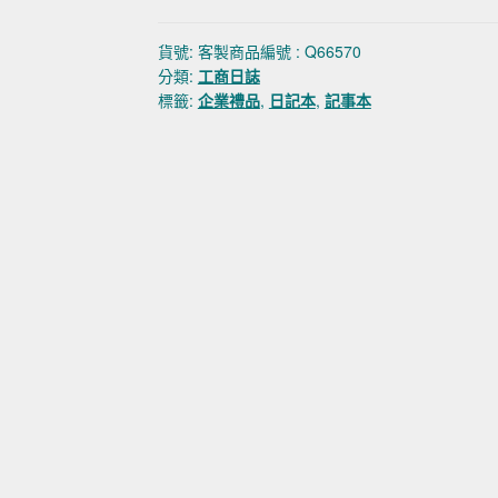
貨號:
客製商品編號 : Q66570
分類:
工商日誌
標籤:
企業禮品
,
日記本
,
記事本