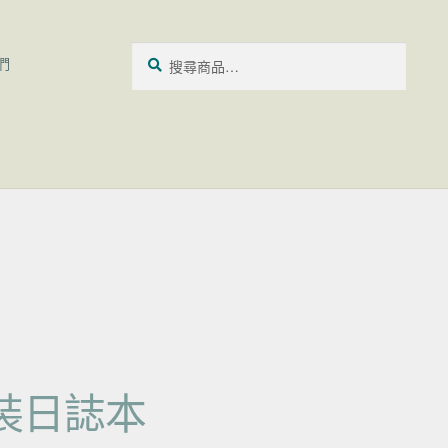
搜尋關鍵字:
搜
們
尋
 精裝日誌本