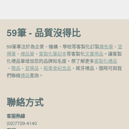
59筆 - 品質沒得比
59筆專注於為企業、機構、學校等客製化訂製
廣告筆
、
宣
傳筆
、
禮品筆
、
客製化筆記本
等客製化
文書用品
。讓客製
化禮品筆增加您的品牌知名度。想了解更多
客製化禮品
、
贈品
、
宣導品
、
股東會紀念品
、尾牙禮品，隨時可與我
們聯絡
禮品
查詢。
聯絡方式
客服熱線
(02)7729-4140