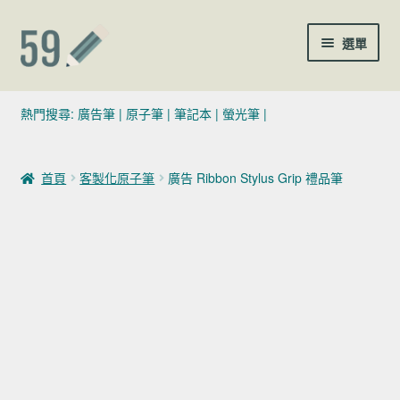
跳至導覽列
跳至主要內容
選單
(02)7729-4140
熱門搜尋:
廣告筆
|
原子筆
|
筆記本
|
螢光筆
|
sales@59pen.com
首頁
客製化原子筆
廣告 Ribbon Stylus Grip 禮品筆
聯絡我們