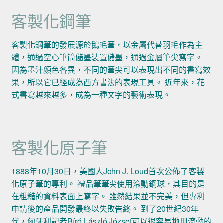
客製化鋼筆
客製化鋼筆的發展源於鵝毛筆，以金屬代替羽毛作為主
體，通過空心筆筒儲墨裝置儲墨，通過金屬筆尖寫字。
因為墨汁顏色各異，不同的筆尖可以表現出不同的書寫效
果，所以它已經成為西方書法的表現工具。 近年來，花
式書寫越來越多，成為一種文字的藝術表現。
客製化原子筆
1888年10月30日，美國人John J. Loud首次公佈了客製
化原子筆的專利。 禮品筆筆尖使用滾動鋼球，其目的是
在粗糙的資料表面上寫字。 雖然結果並不完美，但專利
申請後的產品開發最終以失敗告終。 到了20世紀30年
代，匈牙利記者Bíró László József可以很容易地用滾動的