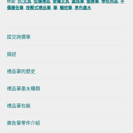
標籤:
3C文具
,
低價禮品
,
便攜文具
,
圓珠筆
,
塑膠筆
,
學校用品
,
平
價廣告筆
,
按壓式禮品筆
,
筆
,
觸控筆
,
黑色墨水
提交詢價單
描述
禮品筆的歷史
禮品筆墨水種類
禮品筆包裝
廣告筆零件介紹