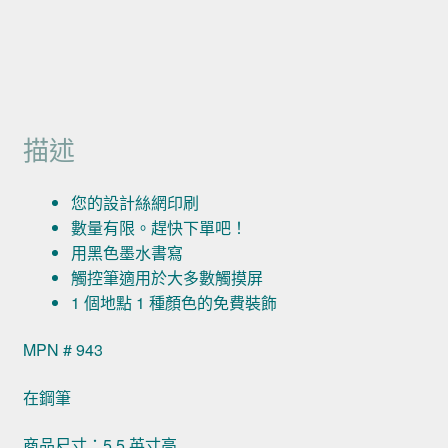
描述
您的設計絲網印刷
數量有限。趕快下單吧！
用黑色墨水書寫
觸控筆適用於大多數觸摸屏
1 個地點 1 種顏色的免費裝飾
MPN # 943
在鋼筆
商品尺寸：5.5 英寸高