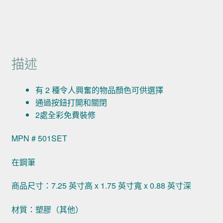
描述
有 2 種令人興奮的物品顏色可供選擇
通過按鈕打開和關閉
2處全彩免費裝修
MPN # 501SET
在鋼筆
商品尺寸：7.25 英寸高 x 1.75 英寸寬 x 0.88 英寸深
材質：塑膠（其他）