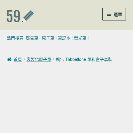
跳至導覽列
跳至主要內容
選單
(02)7729-4140
熱門搜尋:
廣告筆
|
原子筆
|
筆記本
|
螢光筆
|
sales@59pen.com
首頁
客製化原子筆
廣告 Tabbellone 筆和盒子套裝
聯絡我們