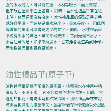
强的吸收能力，可以寫在紙、木材等吸水平面上書寫；
但不能在塑膠平面上書寫。 同時，當水性禮品筆寫在紙
上時，背面通常沒有痕迹。 水性禮品筆的優點是書寫手
感好且平滑，而缺點是墨水粘度小，書寫長度小，因此同
等數量的墨水可以書寫更少的文字。 同時，水性禮品筆
不會有墨水的味道，筆尖不易乾燥； 它耐光但不耐水。
需要注意的是，如果筆跡遇水，它可能會被渲染或稀釋，
而水性禮品筆也最容易斷水。
油性禮品筆(原子筆)
油性禮品筆是我們常說的原子筆。 這種墨水在使用中粘
度最大，不溶于水。 它不容易褪色或被稀釋。 因此，它
適用於複寫、需防水時和標記資料。 油性禮品筆在書寫
時需要稍微用力按壓筆尖，並讓筆端的筆球滾動以分配墨
水，因此大多數原子筆筆芯相對較厚，落在0.5mm-