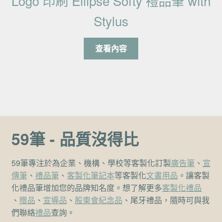
Logo 印刷 Ellipse Softy 禮品筆 with
Stylus
查看內容
59筆 - 品質沒得比
59筆專注於為企業、機構、學校等客製化訂製
廣告筆
、
宣
傳筆
、
禮品筆
、
客製化筆記本
等客製化
文書用品
。讓客製
化禮品筆增加您的品牌知名度。想了解更多
客製化禮品
、
贈品
、
宣導品
、
股東會紀念品
、尾牙禮品，隨時可與我
們聯絡
禮品
查詢。