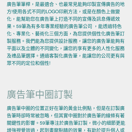
廣告筆筆桿，是最適合、也最常見能夠印製宣傳廣告的地
方!使用各式不同的LOGO印刷方法，或是在顏色上做變
化，能幫助您在廣告筆上打造不同的宣傳及訊息傳遞效
果。59筆為有多年專業經驗的廣告筆公司 ，能透過特色
化、專業化、藝術化三個方面，為您提供個性化廣告筆訂
製服務。我們能為您提供設計服務，讓您的廣告筆能夠有
平面以及立體的不同變化，讓您的享有更多的人性化服務
及禮品筆選擇。通過客製化廣告筆，能讓您的公司更有與
眾不同的定位和個性!
廣告筆中圈訂製
廣告筆中圈的位置正好在筆的黃金比例點，但是在訂製廣
告筆時卻時常被忽略，但其實中圈對於廣告筆的線條有著
關鍵性的影響。59筆專注於廣告筆訂製，微小的細節更能
增強視覺效過，起到畫龍點睛的效果，有助於提升個人或