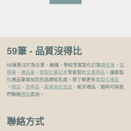
59筆 - 品質沒得比
59筆專注於為企業、機構、學校等客製化訂製
廣告筆
、
宣
傳筆
、
禮品筆
、
客製化筆記本
等客製化
文書用品
。讓客製
化禮品筆增加您的品牌知名度。想了解更多
客製化禮品
、
贈品
、
宣導品
、
股東會紀念品
、尾牙禮品，隨時可與我
們聯絡
禮品
查詢。
聯絡方式