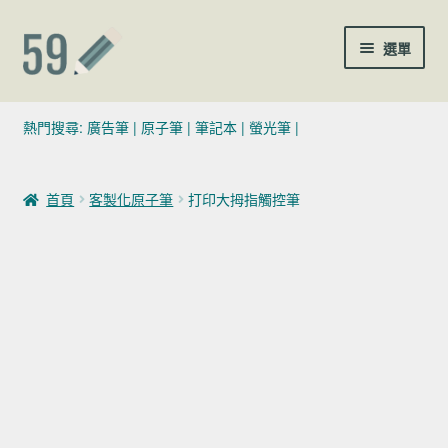
跳至導覽列
跳至主要內容
選單
(02)7729-4140
熱門搜尋:
廣告筆
|
原子筆
|
筆記本
|
螢光筆
|
sales@59pen.com
首頁
客製化原子筆
打印大拇指觸控筆
聯絡我們