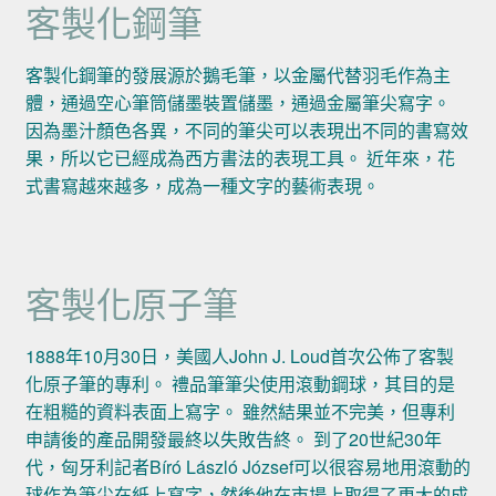
客製化鋼筆
客製化鋼筆的發展源於鵝毛筆，以金屬代替羽毛作為主
體，通過空心筆筒儲墨裝置儲墨，通過金屬筆尖寫字。
因為墨汁顏色各異，不同的筆尖可以表現出不同的書寫效
果，所以它已經成為西方書法的表現工具。 近年來，花
式書寫越來越多，成為一種文字的藝術表現。
客製化原子筆
1888年10月30日，美國人John J. Loud首次公佈了客製
化原子筆的專利。 禮品筆筆尖使用滾動鋼球，其目的是
在粗糙的資料表面上寫字。 雖然結果並不完美，但專利
申請後的產品開發最終以失敗告終。 到了20世紀30年
代，匈牙利記者Bíró László József可以很容易地用滾動的
球作為筆尖在紙上寫字，然後他在市場上取得了更大的成