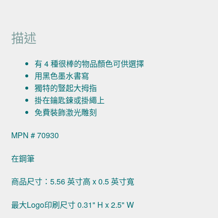
描述
有 4 種很棒的物品顏色可供選擇
用黑色墨水書寫
獨特的豎起大拇指
掛在鑰匙鍊或掛繩上
免費裝飾激光雕刻
MPN # 70930
在鋼筆
商品尺寸：5.56 英寸高 x 0.5 英寸寬
最大Logo印刷尺寸 0.31" H x 2.5" W