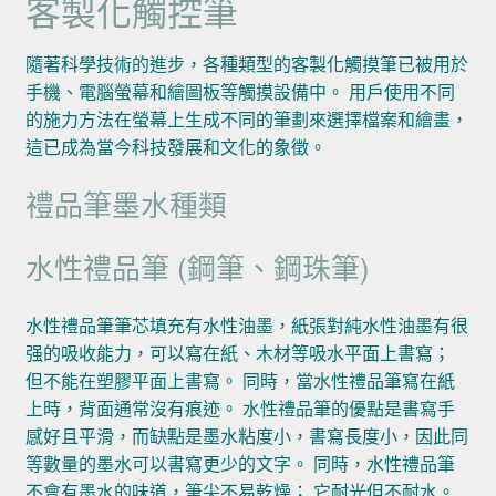
客製化觸控筆
隨著科學技術的進步，各種類型的客製化觸摸筆已被用於
手機、電腦螢幕和繪圖板等觸摸設備中。 用戶使用不同
的施力方法在螢幕上生成不同的筆劃來選擇檔案和繪畫，
這已成為當今科技發展和文化的象徵。
禮品筆墨水種類
水性禮品筆 (鋼筆、鋼珠筆)
水性禮品筆筆芯填充有水性油墨，紙張對純水性油墨有很
强的吸收能力，可以寫在紙、木材等吸水平面上書寫；
但不能在塑膠平面上書寫。 同時，當水性禮品筆寫在紙
上時，背面通常沒有痕迹。 水性禮品筆的優點是書寫手
感好且平滑，而缺點是墨水粘度小，書寫長度小，因此同
等數量的墨水可以書寫更少的文字。 同時，水性禮品筆
不會有墨水的味道，筆尖不易乾燥； 它耐光但不耐水。