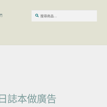
搜尋關鍵字:
搜
們
尋
ne 日誌本做廣告