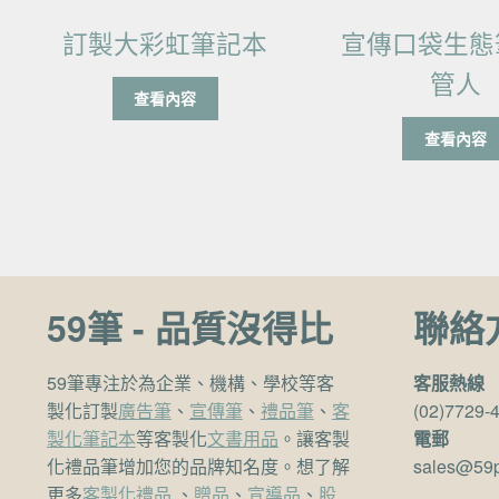
訂製大彩虹筆記本
宣傳口袋生態
管人
查看內容
查看內容
59筆 - 品質沒得比
聯絡
59筆專注於為企業、機構、學校等客
客服熱線
製化訂製
廣告筆
、
宣傳筆
、
禮品筆
、
客
(02)7729-
製化筆記本
等客製化
文書用品
。讓客製
電郵
化禮品筆增加您的品牌知名度。想了解
sales@59
更多
客製化禮品
、
贈品
、
宣導品
、
股