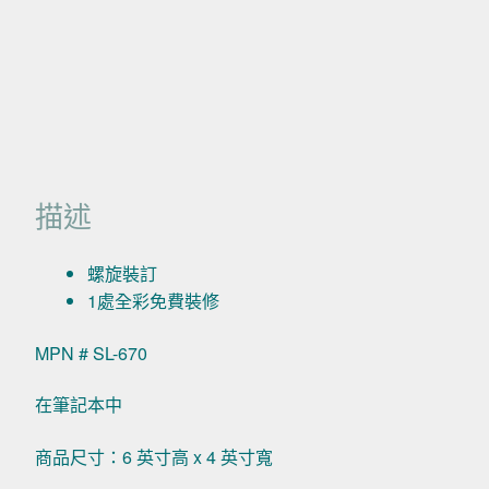
描述
螺旋裝訂
1處全彩免費裝修
MPN # SL-670
在筆記本中
商品尺寸：6 英寸高 x 4 英寸寬