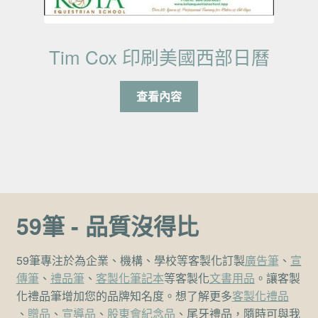
Tim Cox 印刷美國西部日曆
查看內容
59筆 - 品質沒得比
59筆專注於為企業、機構、學校等客製化訂製
廣告筆
、
宣
傳筆
、
禮品筆
、
客製化筆記本
等客製化
文書用品
。讓客製
化禮品筆增加您的品牌知名度。想了解更多
客製化禮品
、
贈品
、
宣導品
、
股東會紀念品
、尾牙禮品，隨時可與我