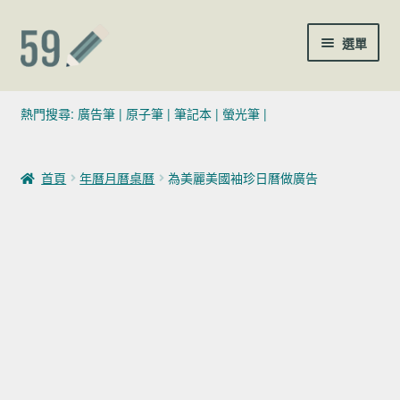
跳至導覽列
跳至主要內容
選單
(02)7729-4140
熱門搜尋:
廣告筆
|
原子筆
|
筆記本
|
螢光筆
|
sales@59pen.com
首頁
年曆月曆桌曆
為美麗美國袖珍日曆做廣告
聯絡我們