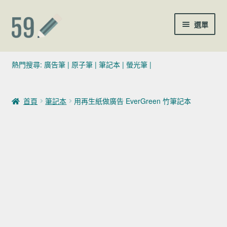
跳至導覽列
跳至主要內容
選單
(02)7729-4140
熱門搜尋:
廣告筆
|
原子筆
|
筆記本
|
螢光筆
|
sales@59pen.com
首頁
筆記本
用再生紙做廣告 EverGreen 竹筆記本
聯絡我們