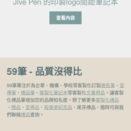
Jive Pen 的印製logo間距筆記本
查看內容
59筆 - 品質沒得比
59筆專注於為企業、機構、學校等客製化訂製
廣告筆
、
宣
傳筆
、
禮品筆
、
客製化筆記本
等客製化
文書用品
。讓客製
化禮品筆增加您的品牌知名度。想了解更多
客製化禮品
、
贈品
、
宣導品
、
股東會紀念品
、尾牙禮品，隨時可與我
們聯絡
禮品
查詢。