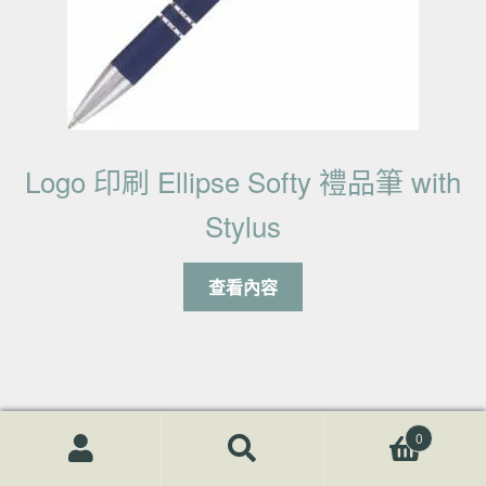
Logo 印刷 Ellipse Softy 禮品筆 with
Stylus
查看內容
0
搜尋關鍵字:
搜
59筆 - 品質沒得比
尋