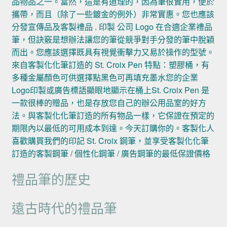
品物品之一。當然，這是有道理的，因為筆很實用，便於
攜帶，而且（除了一些鍍金的例外）非常實惠。您也應該
分發宣傳品及客製禮品 . 印製 公司 Logo 在合適企業禮品
筆，但訣竅是想辦法讓您的筆從競爭對手分發的筆中脫穎
而出。您應該選擇既具有視覺衝擊力又易於操作的型號。
來自客製化化筆訂造的 St. Croix Pen 特點：塑膠桶，有
多種金屬顏色可供選擇點黑色可再填充墨水您的企業
Logo印製或廣告標語顯眼地顯示在桶上St. Croix Pen 是
一款很棒的贈品，也是存放您自己的辦公用品室的好方
法。與客製化化筆訂造的所有物品一樣，它保證在預定的
期限內以最低的可用成本到達。今天訂購你的。客製化人
喜歡購買我們的印記 St. Croix 鋼筆，並享受客製化化筆
訂造的客製鋼筆 / 個性化鋼筆 / 廣告鋼筆的最低保證價格
禮品筆的歷史
遠古時代的禮品筆