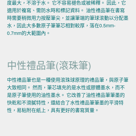
度最大，不溶于水。 它不容易褪色或被稀釋。 因此，它
適用於複寫、需防水時和標記資料。 油性禮品筆在書寫
時需要稍微用力按壓筆尖，並讓筆端的筆球滾動以分配墨
水，因此大多數原子筆筆芯相對較厚，落在0.5mm-
0.7mm的大範圍內。
中性禮品筆(滾珠筆)
中性禮品筆也是一種使用滾珠球原理的禮品筆，與原子筆
大致相同。 然而，筆芯填充的是水性或膠體墨水，而不
是原子筆使用的油性墨水。 它改善了油性禮品筆筆墨的
快乾和不滑膩特性，還結合了水性禮品筆筆墨的平滑特
性，易粘附在紙上，具有更好的書寫質量。