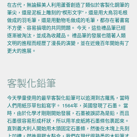
在古代，無論蘇美人利用蘆薈創造了類似於客製化鋼筆的
筆尖，還是泥板上雕刻的“楔形文字”，還是用大鳥羽毛根
做成的羽毛筆，還是用動物毛做成的毛筆，都存在著書寫
不方便、容易損壞的共同問題。 今天，這些禮品筆已經
逐漸被淘汰，並成為收藏品。 禮品筆的發展也隨著人類
文明的進程而經歷了漫長的演變，並在近幾百年開始有了
更大的進展。
客製化鉛筆
今天學童使用的最早客製化鉛筆可以追溯到古羅馬，當時
人們用紙莎草包鉛寫字。 1564年，英國發現了石墨。 當
時，由於化學才剛剛開始發展，石墨被誤認為是鉛，而且
石墨很容易形成杆狀，所以用羊皮紙將石墨條包裹起來。
直到義大利人開始用木頭固定石墨條，然後在木塊上先刻
上凹槽，然後用膠水黏合，我們在現代很熟悉的木鉛筆才