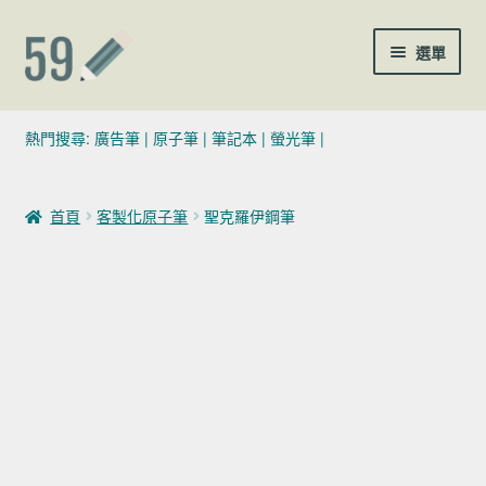
跳至導覽列
跳至主要內容
選單
(02)7729-4140
熱門搜尋:
廣告筆
|
原子筆
|
筆記本
|
螢光筆
|
sales@59pen.com
首頁
客製化原子筆
聖克羅伊鋼筆
聯絡我們