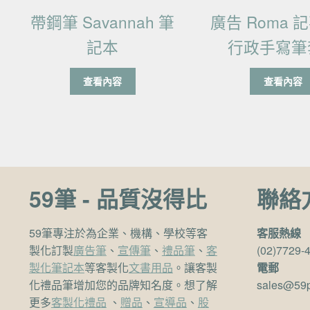
帶鋼筆 Savannah 筆
廣告 Roma 
記本
行政手寫筆
查看內容
查看內容
59筆 - 品質沒得比
聯絡
59筆專注於為企業、機構、學校等客
客服熱線
製化訂製
廣告筆
、
宣傳筆
、
禮品筆
、
客
(02)7729-
製化筆記本
等客製化
文書用品
。讓客製
電郵
化禮品筆增加您的品牌知名度。想了解
sales@59
更多
客製化禮品
、
贈品
、
宣導品
、
股