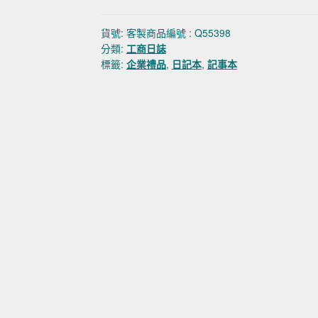
貨號:
客製商品編號 : Q55398
分類:
工商日誌
標籤:
企業禮品
,
日記本
,
記事本