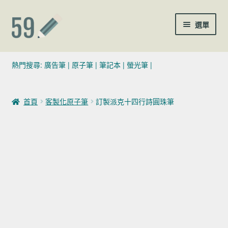
跳至導覽列
跳至主要內容
選單
(02)7729-4140
熱門搜尋:
廣告筆
|
原子筆
|
筆記本
|
螢光筆
|
sales@59pen.com
首頁
客製化原子筆
訂製派克十四行詩圓珠筆
聯絡我們