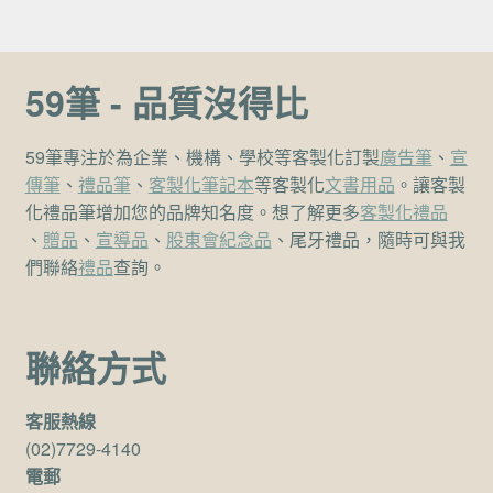
59筆 - 品質沒得比
59筆專注於為企業、機構、學校等客製化訂製
廣告筆
、
宣
傳筆
、
禮品筆
、
客製化筆記本
等客製化
文書用品
。讓客製
化禮品筆增加您的品牌知名度。想了解更多
客製化禮品
、
贈品
、
宣導品
、
股東會紀念品
、尾牙禮品，隨時可與我
們聯絡
禮品
查詢。
聯絡方式
客服熱線
(02)7729-4140
電郵