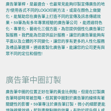
廣告筆筆桿，是最適合、也最常見能夠印製宣傳廣告的地
方!使用各式不同的LOGO印刷方法，或是在顏色上做變
化，能幫助您在廣告筆上打造不同的宣傳及訊息傳遞效
果。59筆為有多年專業經驗的廣告筆公司 ，能透過特色
化、專業化、藝術化三個方面，為您提供個性化廣告筆訂
製服務。我們能為您提供設計服務，讓您的廣告筆能夠有
平面以及立體的不同變化，讓您的享有更多的人性化服務
及禮品筆選擇。通過客製化廣告筆，能讓您的公司更有與
眾不同的定位和個性!
廣告筆中圈訂製
廣告筆中圈的位置正好在筆的黃金比例點，但是在訂製廣
告筆時卻時常被忽略，但其實中圈對於廣告筆的線條有著
關鍵性的影響。59筆專注於廣告筆訂製，微小的細節更能
增強視覺效過，起到畫龍點睛的效果，有助於提升個人或