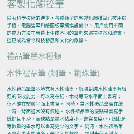
客製化觸控筆
隨著科學技術的進步，各種類型的客製化觸摸筆已被用於
手機、電腦螢幕和繪圖板等觸摸設備中。 用戶使用不同
的施力方法在螢幕上生成不同的筆劃來選擇檔案和繪畫，
這已成為當今科技發展和文化的象徵。
禮品筆墨水種類
水性禮品筆 (鋼筆、鋼珠筆)
水性禮品筆筆芯填充有水性油墨，紙張對純水性油墨有很
强的吸收能力，可以寫在紙、木材等吸水平面上書寫；
但不能在塑膠平面上書寫。 同時，當水性禮品筆寫在紙
上時，背面通常沒有痕迹。 水性禮品筆的優點是書寫手
感好且平滑，而缺點是墨水粘度小，書寫長度小，因此同
等數量的墨水可以書寫更少的文字。 同時，水性禮品筆
不會有墨水的味道，筆尖不易乾燥； 它耐光但不耐水。