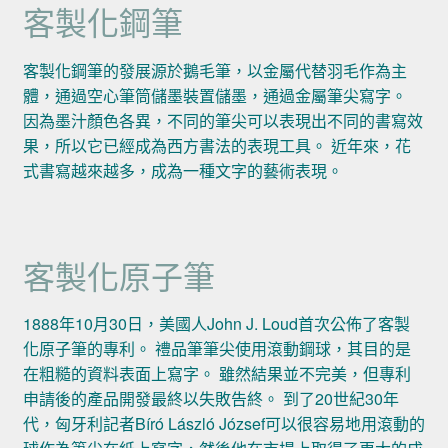
客製化鋼筆
客製化鋼筆的發展源於鵝毛筆，以金屬代替羽毛作為主
體，通過空心筆筒儲墨裝置儲墨，通過金屬筆尖寫字。
因為墨汁顏色各異，不同的筆尖可以表現出不同的書寫效
果，所以它已經成為西方書法的表現工具。 近年來，花
式書寫越來越多，成為一種文字的藝術表現。
客製化原子筆
1888年10月30日，美國人John J. Loud首次公佈了客製
化原子筆的專利。 禮品筆筆尖使用滾動鋼球，其目的是
在粗糙的資料表面上寫字。 雖然結果並不完美，但專利
申請後的產品開發最終以失敗告終。 到了20世紀30年
代，匈牙利記者Bíró László József可以很容易地用滾動的