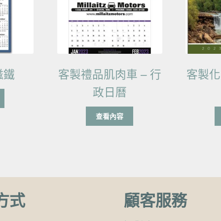
磁鐵
客製禮品肌肉車 – 行
客製化
政日曆
查看內容
方式
顧客服務