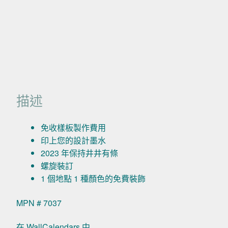
描述
免收樣板製作費用
印上您的設計墨水
2023 年保持井井有條
螺旋裝訂
1 個地點 1 種顏色的免費裝飾
MPN # 7037
在 WallCalendars 中