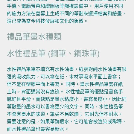
手機、電腦螢幕和繪圖板等觸摸設備中。 用戶使用不同
的施力方法在螢幕上生成不同的筆劃來選擇檔案和繪畫，
這已成為當今科技發展和文化的象徵。
禮品筆墨水種類
水性禮品筆 (鋼筆、鋼珠筆)
水性禮品筆筆芯填充有水性油墨，紙張對純水性油墨有很
强的吸收能力，可以寫在紙、木材等吸水平面上書寫；
但不能在塑膠平面上書寫。 同時，當水性禮品筆寫在紙
上時，背面通常沒有痕迹。 水性禮品筆的優點是書寫手
感好且平滑，而缺點是墨水粘度小，書寫長度小，因此同
等數量的墨水可以書寫更少的文字。 同時，水性禮品筆
不會有墨水的味道，筆尖不易乾燥； 它耐光但不耐水。
需要注意的是，如果筆跡遇水，它可能會被渲染或稀釋，
而水性禮品筆也最容易斷水。