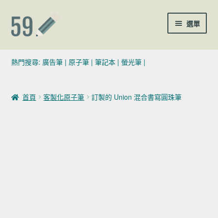
跳至導覽列
跳至主要內容
選單
(02)7729-4140
熱門搜尋:
廣告筆
|
原子筆
|
筆記本
|
螢光筆
|
sales@59pen.com
首頁
客製化原子筆
訂製的 Union 混合書寫圓珠筆
聯絡我們