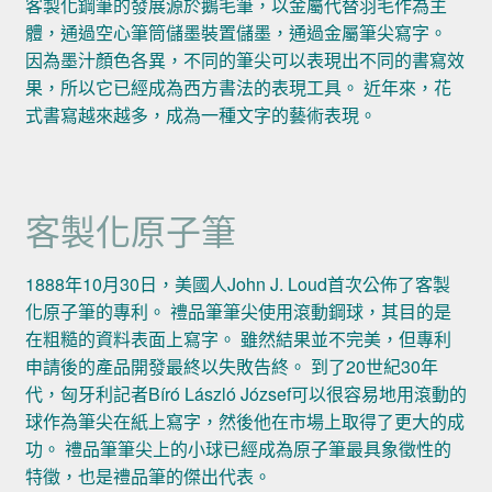
客製化鋼筆的發展源於鵝毛筆，以金屬代替羽毛作為主
體，通過空心筆筒儲墨裝置儲墨，通過金屬筆尖寫字。
因為墨汁顏色各異，不同的筆尖可以表現出不同的書寫效
果，所以它已經成為西方書法的表現工具。 近年來，花
式書寫越來越多，成為一種文字的藝術表現。
客製化原子筆
1888年10月30日，美國人John J. Loud首次公佈了客製
化原子筆的專利。 禮品筆筆尖使用滾動鋼球，其目的是
在粗糙的資料表面上寫字。 雖然結果並不完美，但專利
申請後的產品開發最終以失敗告終。 到了20世紀30年
代，匈牙利記者Bíró László József可以很容易地用滾動的
球作為筆尖在紙上寫字，然後他在市場上取得了更大的成
功。 禮品筆筆尖上的小球已經成為原子筆最具象徵性的
特徵，也是禮品筆的傑出代表。