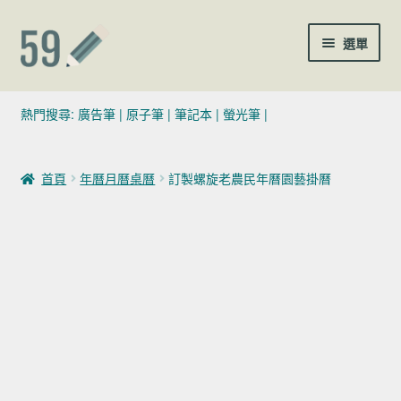
跳至導覽列
跳至主要內容
選單
(02)7729-4140
熱門搜尋:
廣告筆
|
原子筆
|
筆記本
|
螢光筆
|
sales@59pen.com
首頁
年曆月曆桌曆
訂製螺旋老農民年曆園藝掛曆
聯絡我們