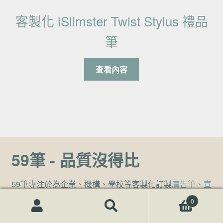
客製化 iSlimster Twist Stylus 禮品
筆
查看內容
59筆 - 品質沒得比
59筆專注於為企業、機構、學校等客製化訂製
廣告筆
、
宣
傳筆
、
禮品筆
、
客製化筆記本
等客製化
文書用品
。讓客製
0
化禮品筆增加您的品牌知名度。想了解更多
客製化禮品
搜尋關鍵字:
搜
、
贈品
、
宣導品
、
股東會紀念品
、尾牙禮品，隨時可與我
尋