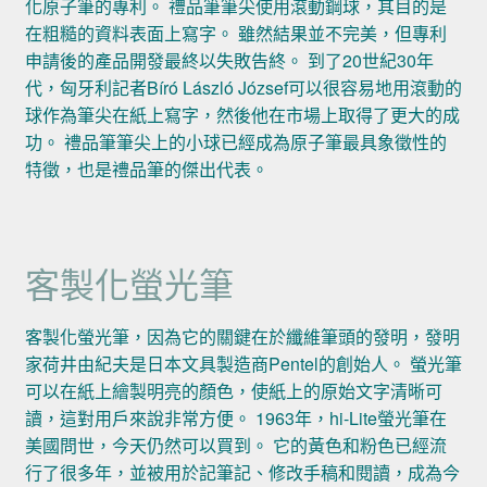
化原子筆的專利。 禮品筆筆尖使用滾動鋼球，其目的是
在粗糙的資料表面上寫字。 雖然結果並不完美，但專利
申請後的產品開發最終以失敗告終。 到了20世紀30年
代，匈牙利記者Bíró László József可以很容易地用滾動的
球作為筆尖在紙上寫字，然後他在市場上取得了更大的成
功。 禮品筆筆尖上的小球已經成為原子筆最具象徵性的
特徵，也是禮品筆的傑出代表。
客製化螢光筆
客製化螢光筆，因為它的關鍵在於纖維筆頭的發明，發明
家荷井由紀夫是日本文具製造商Pentel的創始人。 螢光筆
可以在紙上繪製明亮的顏色，使紙上的原始文字清晰可
讀，這對用戶來說非常方便。 1963年，hi-Lite螢光筆在
美國問世，今天仍然可以買到。 它的黃色和粉色已經流
行了很多年，並被用於記筆記、修改手稿和閱讀，成為今