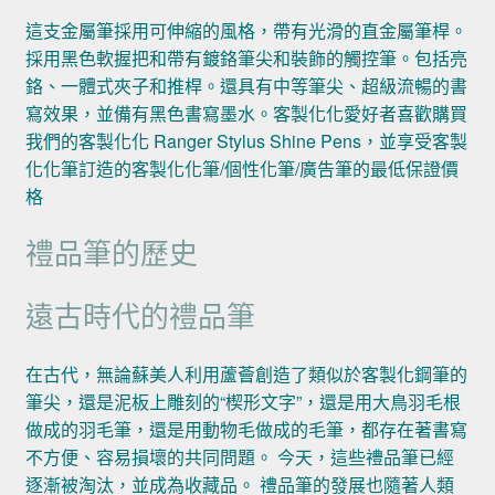
這支金屬筆採用可伸縮的風格，帶有光滑的直金屬筆桿。
採用黑色軟握把和帶有鍍鉻筆尖和裝飾的觸控筆。包括亮
鉻、一體式夾子和推桿。還具有中等筆尖、超級流暢的書
寫效果，並備有黑色書寫墨水。客製化化愛好者喜歡購買
我們的客製化化 Ranger Stylus Shine Pens，並享受客製
化化筆訂造的客製化化筆/個性化筆/廣告筆的最低保證價
格
禮品筆的歷史
遠古時代的禮品筆
在古代，無論蘇美人利用蘆薈創造了類似於客製化鋼筆的
筆尖，還是泥板上雕刻的“楔形文字”，還是用大鳥羽毛根
做成的羽毛筆，還是用動物毛做成的毛筆，都存在著書寫
不方便、容易損壞的共同問題。 今天，這些禮品筆已經
逐漸被淘汰，並成為收藏品。 禮品筆的發展也隨著人類