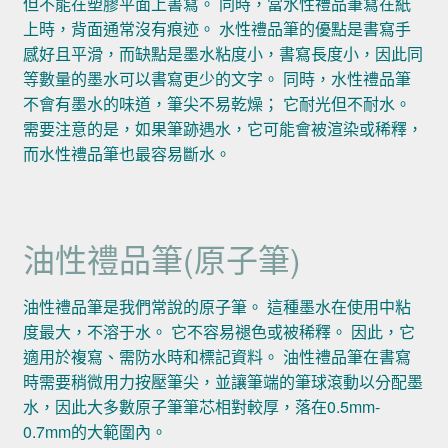
但不能在塑膠平面上書寫。 同時，當水性禮品筆寫在紙
上時，背面通常沒有痕迹。 水性禮品筆的優點是書寫手
感好且平滑，而缺點是墨水粘度小，書寫長度小，因此同
等數量的墨水可以書寫更少的文字。 同時，水性禮品筆
不會有墨水的味道，筆尖不易乾燥； 它耐光但不耐水。
需要注意的是，如果筆跡遇水，它可能會被渲染或稀釋，
而水性禮品筆也最容易斷水。
油性禮品筆(原子筆)
油性禮品筆是我們常說的原子筆。 這種墨水在使用中粘
度最大，不溶于水。 它不容易褪色或被稀釋。 因此，它
適用於複寫、需防水時和標記資料。 油性禮品筆在書寫
時需要稍微用力按壓筆尖，並讓筆端的筆球滾動以分配墨
水，因此大多數原子筆筆芯相對較厚，落在0.5mm-
0.7mm的大範圍內。