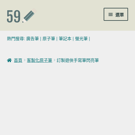
跳至導覽列
跳至主要內容
選單
(02)7729-4140
熱門搜尋:
廣告筆
|
原子筆
|
筆記本
|
螢光筆
|
sales@59pen.com
首頁
客製化原子筆
訂製遊俠手寫筆閃亮筆
聯絡我們