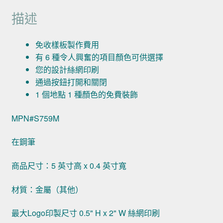
描述
免收樣板製作費用
有 6 種令人興奮的項目顏色可供選擇
您的設計絲網印刷
通過按鈕打開和關閉
1 個地點 1 種顏色的免費裝飾
MPN#S759M
在鋼筆
商品尺寸：5 英寸高 x 0.4 英寸寬
材質：金屬（其他）
最大Logo印製尺寸 0.5" H x 2" W 絲網印刷