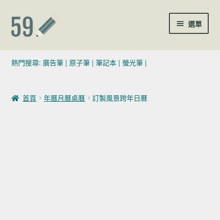
跳至導覽列
跳至主要內容
選單
(02)7729-4140
熱門搜尋:
廣告筆
|
原子筆
|
筆記本
|
螢光筆
|
sales@59pen.com
首頁
年曆月曆桌曆
訂製風景跨年日曆
聯絡我們