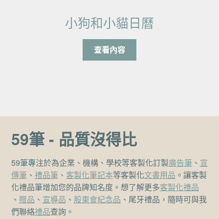
小狗和小貓日曆
查看內容
59筆 - 品質沒得比
59筆專注於為企業、機構、學校等客製化訂製
廣告筆
、
宣
傳筆
、
禮品筆
、
客製化筆記本
等客製化
文書用品
。讓客製
化禮品筆增加您的品牌知名度。想了解更多
客製化禮品
、
贈品
、
宣導品
、
股東會紀念品
、尾牙禮品，隨時可與我
們聯絡
禮品
查詢。