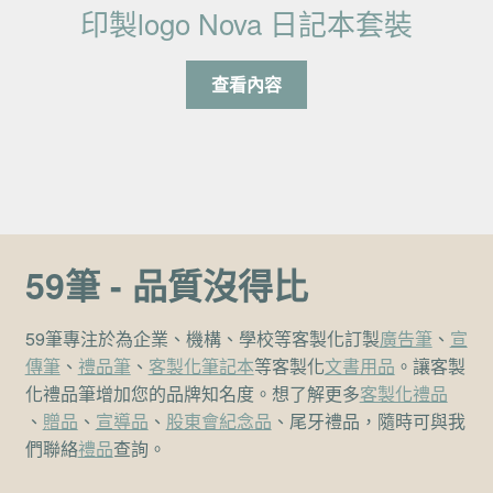
印製logo Nova 日記本套裝
查看內容
59筆 - 品質沒得比
59筆專注於為企業、機構、學校等客製化訂製
廣告筆
、
宣
傳筆
、
禮品筆
、
客製化筆記本
等客製化
文書用品
。讓客製
化禮品筆增加您的品牌知名度。想了解更多
客製化禮品
、
贈品
、
宣導品
、
股東會紀念品
、尾牙禮品，隨時可與我
們聯絡
禮品
查詢。