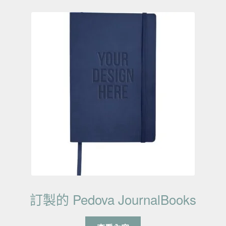
訂製的 Pedova JournalBooks