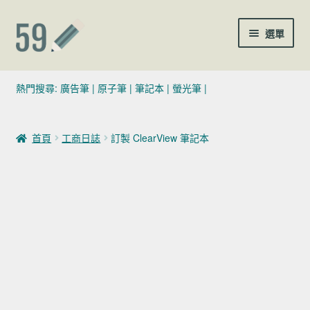
跳至導覽列
跳至主要內容
選單
(02)7729-4140
熱門搜尋:
廣告筆
|
原子筆
|
筆記本
|
螢光筆
|
sales@59pen.com
首頁
工商日誌
訂製 ClearView 筆記本
聯絡我們