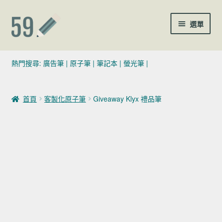
跳至導覽列
跳至主要內容
選單
(02)7729-4140
熱門搜尋:
廣告筆
|
原子筆
|
筆記本
|
螢光筆
|
sales@59pen.com
首頁
客製化原子筆
Giveaway Klyx 禮品筆
聯絡我們