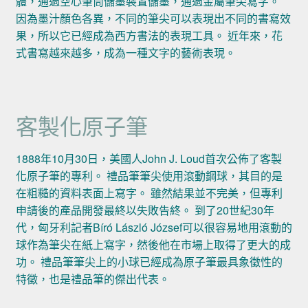
體，通過空心筆筒儲墨裝置儲墨，通過金屬筆尖寫字。
因為墨汁顏色各異，不同的筆尖可以表現出不同的書寫效
果，所以它已經成為西方書法的表現工具。 近年來，花
式書寫越來越多，成為一種文字的藝術表現。
客製化原子筆
1888年10月30日，美國人John J. Loud首次公佈了客製
化原子筆的專利。 禮品筆筆尖使用滾動鋼球，其目的是
在粗糙的資料表面上寫字。 雖然結果並不完美，但專利
申請後的產品開發最終以失敗告終。 到了20世紀30年
代，匈牙利記者Bíró László József可以很容易地用滾動的
球作為筆尖在紙上寫字，然後他在市場上取得了更大的成
功。 禮品筆筆尖上的小球已經成為原子筆最具象徵性的
特徵，也是禮品筆的傑出代表。