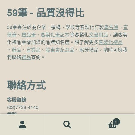
59筆 - 品質沒得比
59筆專注於為企業、機構、學校等客製化訂製
廣告筆
、
宣
傳筆
、
禮品筆
、
客製化筆記本
等客製化
文書用品
。讓客製
化禮品筆增加您的品牌知名度。想了解更多
客製化禮品
、
贈品
、
宣導品
、
股東會紀念品
、尾牙禮品，隨時可與我
們聯絡
禮品
查詢。
聯絡方式
客服熱線
(02)7729-4140
電郵
sales@59pen.com
0
搜尋關鍵字:
搜
尋