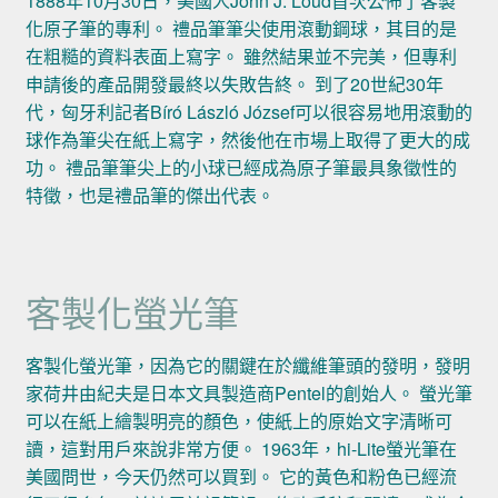
1888年10月30日，美國人John J. Loud首次公佈了客製
化原子筆的專利。 禮品筆筆尖使用滾動鋼球，其目的是
在粗糙的資料表面上寫字。 雖然結果並不完美，但專利
申請後的產品開發最終以失敗告終。 到了20世紀30年
代，匈牙利記者Bíró László József可以很容易地用滾動的
球作為筆尖在紙上寫字，然後他在市場上取得了更大的成
功。 禮品筆筆尖上的小球已經成為原子筆最具象徵性的
特徵，也是禮品筆的傑出代表。
客製化螢光筆
客製化螢光筆，因為它的關鍵在於纖維筆頭的發明，發明
家荷井由紀夫是日本文具製造商Pentel的創始人。 螢光筆
可以在紙上繪製明亮的顏色，使紙上的原始文字清晰可
讀，這對用戶來說非常方便。 1963年，hi-Lite螢光筆在
美國問世，今天仍然可以買到。 它的黃色和粉色已經流