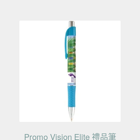
Promo Vision Elite 禮品筆