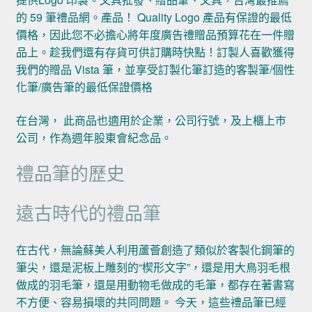
的 59 筆禮品網。產品！ Quality Logo 產品有保證的最低
價格，因此您不必擔心將年度廣告禮贈品預算花在一件贈
品上。趁我們還有存貨可供訂購時快點！訂製人喜歡獲得
我們的贈品 Vista 筆，並享受訂製化筆訂造的客製筆/個性
化筆/廣告筆的最低保證價格
在台灣， 此商品也適用於企業，公司行號，及上櫃上巿
公司，作為週年股東會紀念品。
禮品筆的歷史
遠古時代的禮品筆
在古代，無論蘇美人利用蘆薈創造了類似於客製化鋼筆的
筆尖，還是泥板上雕刻的“楔形文字”，還是用大鳥羽毛根
做成的羽毛筆，還是用動物毛做成的毛筆，都存在著書寫
不方便、容易損壞的共同問題。 今天，這些禮品筆已經