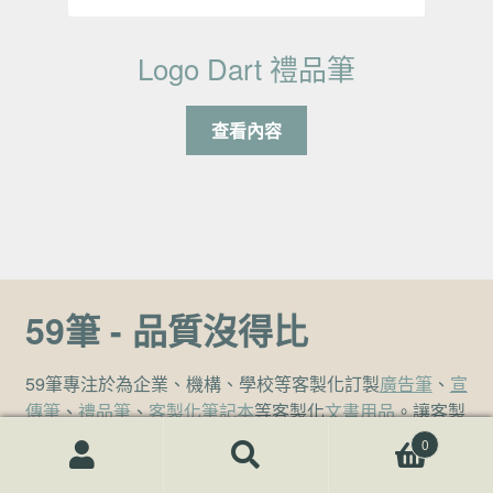
Logo Dart 禮品筆
查看內容
59筆 - 品質沒得比
59筆專注於為企業、機構、學校等客製化訂製
廣告筆
、
宣
傳筆
、
禮品筆
、
客製化筆記本
等客製化
文書用品
。讓客製
化禮品筆增加您的品牌知名度。想了解更多
客製化禮品
0
、
贈品
、
宣導品
、
股東會紀念品
、尾牙禮品，隨時可與我
搜尋關鍵字:
搜
尋