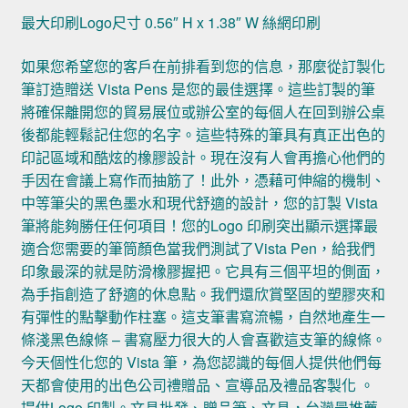
最大印刷Logo尺寸 0.56″ H x 1.38″ W 絲網印刷
如果您希望您的客戶在前排看到您的信息，那麼從訂製化
筆訂造贈送 Vista Pens 是您的最佳選擇。這些訂製的筆
將確保離開您的貿易展位或辦公室的每個人在回到辦公桌
後都能輕鬆記住您的名字。這些特殊的筆具有真正出色的
印記區域和酷炫的橡膠設計。現在沒有人會再擔心他們的
手因在會議上寫作而抽筋了！此外，憑藉可伸縮的機制、
中等筆尖的黑色墨水和現代舒適的設計，您的訂製 Vista
筆將能夠勝任任何項目！您的Logo 印刷突出顯示選擇最
適合您需要的筆筒顏色當我們測試了Vista Pen，給我們
印象最深的就是防滑橡膠握把。它具有三個平坦的側面，
為手指創造了舒適的休息點。我們還欣賞堅固的塑膠夾和
有彈性的點擊動作柱塞。這支筆書寫流暢，自然地產生一
條淺黑色線條 – 書寫壓力很大的人會喜歡這支筆的線條。
今天個性化您的 Vista 筆，為您認識的每個人提供他們每
天都會使用的出色公司禮贈品、宣導品及禮品客製化 。
提供Logo 印製。文具批發、贈品筆、文具，台灣最推薦