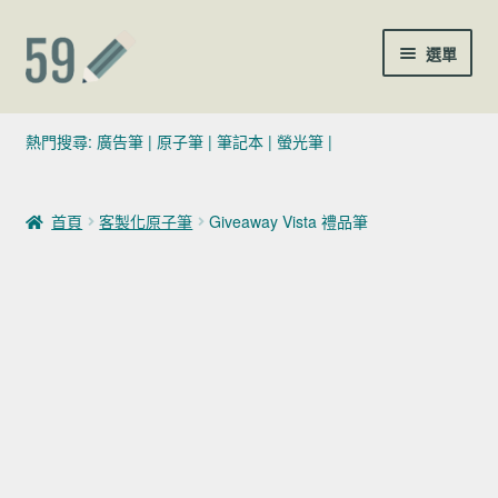
跳至導覽列
跳至主要內容
選單
(02)7729-4140
熱門搜尋:
廣告筆
|
原子筆
|
筆記本
|
螢光筆
|
sales@59pen.com
首頁
客製化原子筆
Giveaway Vista 禮品筆
聯絡我們