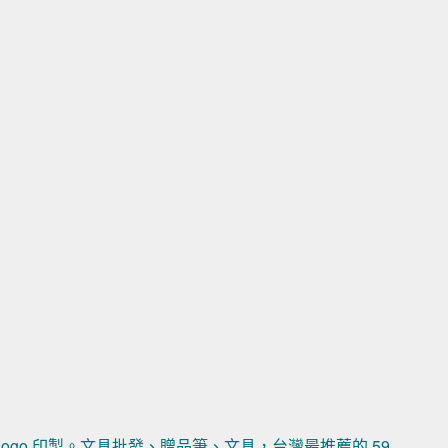
ogo 印製。文具批發、贈品筆、文具，台灣最推薦的 59