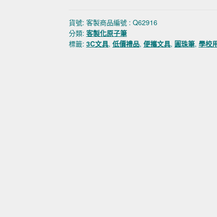
貨號:
客製商品編號 : Q62916
分類:
客製化原子筆
標籤:
3C文具
,
低價禮品
,
便攜文具
,
圓珠筆
,
學校