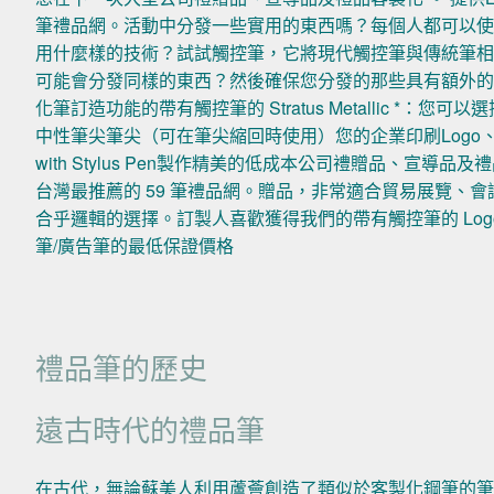
筆禮品網。活動中分發一些實用的東西嗎？每個人都可以
用什麼樣的技術？試試觸控筆，它將現代觸控筆與傳統筆
可能會分發同樣的東西？然後確保您分發的那些具有額外
化筆訂造功能的帶有觸控筆的 Stratus Metallic *
中性筆尖筆尖（可在筆尖縮回時使用）您的企業印刷Logo、廣告標語
with Stylus Pen製作精美的低成本公司禮贈品、宣導品
台灣最推薦的 59 筆禮品網。贈品，非常適合貿易展覽、
合乎邏輯的選擇。訂製人喜歡獲得我們的帶有觸控筆的 Logo 
筆/廣告筆的最低保證價格
禮品筆的歷史
遠古時代的禮品筆
在古代，無論蘇美人利用蘆薈創造了類似於客製化鋼筆的筆