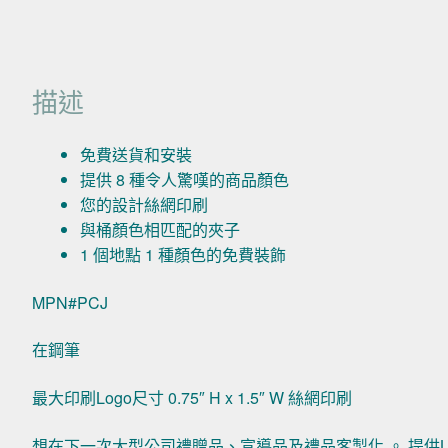
描述
免費送貨和安裝
提供 8 種令人驚嘆的商品顏色
您的設計絲網印刷
與桶顏色相匹配的夾子
1 個地點 1 種顏色的免費裝飾
MPN#PCJ
在鋼筆
最大印刷Logo尺寸 0.75″ H x 1.5″ W 絲網印刷
想在下一次大型公司禮贈品、宣導品及禮品客製化 。 提供L