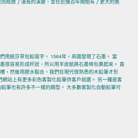
程而經歷了漫長的演變，並在近幾百年開始有了更大的進
用紙莎草包鉛寫字。 1564年，英國發現了石墨。 當
墨很容易形成杆狀，所以用羊皮紙將石墨條包裹起來。 直
凹槽，然後用膠水黏合，我們在現代很熟悉的木鉛筆才形
們網站上有更多彩色客製化鉛筆供客戶挑選。 另一種是客
動鉛筆也有許多不一樣的類型。 大多數客製化自動鉛筆可