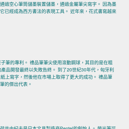
通過空心筆筒儲墨裝置儲墨，通過金屬筆尖寫字。 因為墨
它已經成為西方書法的表現工具。 近年來，花式書寫越來
了客製化原子筆的專利。 禮品筆筆尖使用滾動鋼球，其目的是在粗
產品開發最終以失敗告終。 到了20世紀30年代，匈牙利
作為筆尖在紙上寫字，然後他在市場上取得了更大的成功。 禮品筆
品筆的傑出代表。
井由紀夫是日本文具製造商Pentel的創始人。 螢光筆可