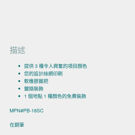
描述
提供 3 種令人興奮的項目顏色
您的設計絲網印刷
軟橡膠握把
鍍鉻裝飾
1 個地點 1 種顏色的免費裝飾
MPN#PB-18SC
在鋼筆