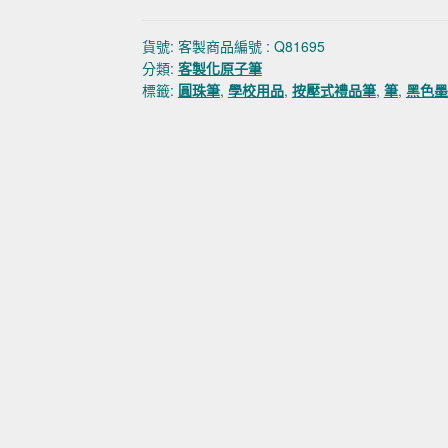
貨號:
客製商品編號 : Q81695
分類:
客製化原子筆
標籤:
圓珠筆
,
學校用品
,
按壓式禮品筆
,
筆
,
黑色墨