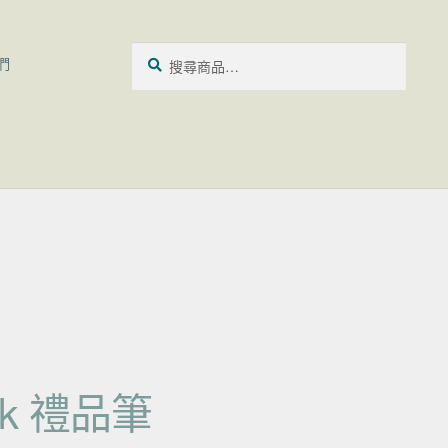
搜尋關鍵字:
搜
們
尋
ick 禮品筆