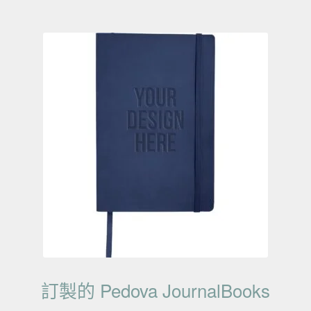
訂製的 Pedova JournalBooks