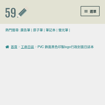
跳至導覽列
跳至主要內容
選單
(02)7729-4140
熱門搜尋:
廣告筆
|
原子筆
|
筆記本
|
螢光筆
|
sales@59pen.com
首頁
工商日誌
PVC 飾面黑色印製logo行政封面日誌本
聯絡我們